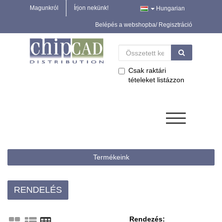
Magunkról
Írjon nekünk!
Hungarian
Belépés a webshopba/ Regisztráció
Csak raktári
tételeket listázzon
Termékeink
RENDELÉS
Rendezés: