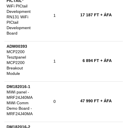
PICTAIL*
WiFi PICtail
Development
17 187 FT
+ ÁFA
1
RN131 WiFi
PICtail
Development
Board
ADM00393
MCP2200
Tesztpanel
6 894 FT
+ ÁFA
1
MCP2200
Breakout
Module
DM182016-1
MiWi panel -
MRF24J40MA
47 990 FT
+ ÁFA
0
MiWi Comm
Demo Board -
MRF24J40MA
DM182016-2