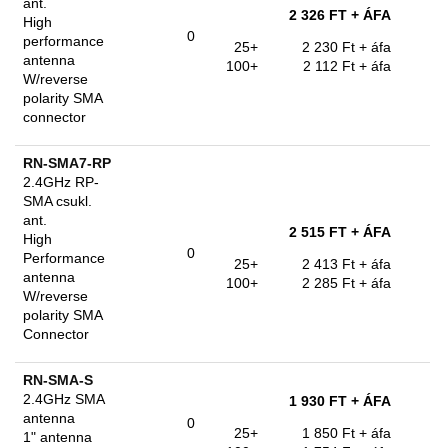
ant.
2 326 FT
+ ÁFA
High
0
performance
25+
2 230 Ft
+ áfa
antenna
100+
2 112 Ft
+ áfa
W/reverse
polarity SMA
connector
RN-SMA7-RP
2.4GHz RP-
SMA csukl.
ant.
2 515 FT
+ ÁFA
High
0
Performance
25+
2 413 Ft
+ áfa
antenna
100+
2 285 Ft
+ áfa
W/reverse
polarity SMA
Connector
RN-SMA-S
2.4GHz SMA
1 930 FT
+ ÁFA
antenna
0
25+
1 850 Ft
+ áfa
1" antenna