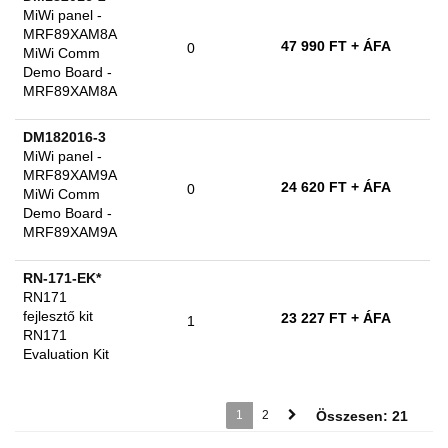
MiWi panel -
MRF89XAM8A
47 990 FT
+ ÁFA
0
MiWi Comm
Demo Board -
MRF89XAM8A
DM182016-3
MiWi panel -
MRF89XAM9A
24 620 FT
+ ÁFA
0
MiWi Comm
Demo Board -
MRF89XAM9A
RN-171-EK*
RN171
fejlesztő kit
23 227 FT
+ ÁFA
1
RN171
Evaluation Kit
1
2
Összesen: 21