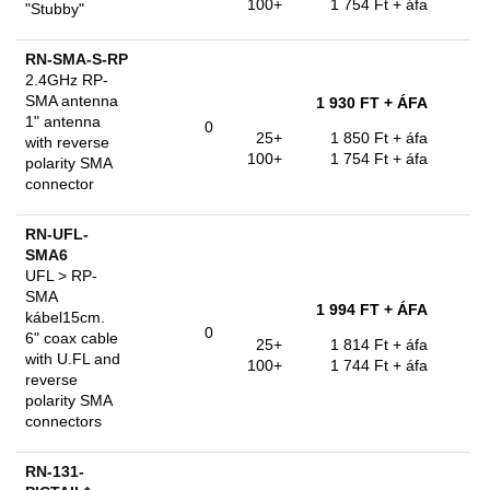
100+
1 754 Ft
+ áfa
"Stubby"
RN-SMA-S-RP
2.4GHz RP-
SMA antenna
1 930 FT
+ ÁFA
1" antenna
0
25+
1 850 Ft
+ áfa
with reverse
100+
1 754 Ft
+ áfa
polarity SMA
connector
RN-UFL-
SMA6
UFL > RP-
SMA
1 994 FT
+ ÁFA
kábel15cm.
0
6" coax cable
25+
1 814 Ft
+ áfa
with U.FL and
100+
1 744 Ft
+ áfa
reverse
polarity SMA
connectors
RN-131-