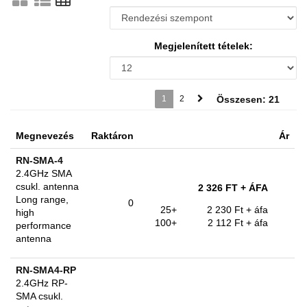
Megjelenített tételek:
1
2
Összesen: 21
Megnevezés
Raktáron
Ár
RN-SMA-4
2.4GHz SMA
csukl. antenna
2 326 FT
+ ÁFA
Long range,
0
25+
2 230 Ft
+ áfa
high
100+
2 112 Ft
+ áfa
performance
antenna
RN-SMA4-RP
2.4GHz RP-
SMA csukl.