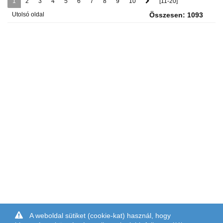
1
2
3
4
5
6
7
8
9
10
[11-20]
Utolsó oldal
Összesen: 1093
A weboldal sütiket (cookie-kat) használ, hogy