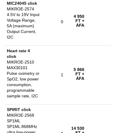
MIC24045 click
MIKROE-2574
4.5V to 19V Input
4 950
Voltage Range,
FT
+
0
ÁFA
5A (maximum)
Output Current,
I2C
Heart rate 4
click
MIKROE-2510
MAX30101
5 866
Pulse oximetry or
FT
+
1
ÁFA
SpO2, low power
consumption,
programmable
sample rate, I2C
SPIRIT click
MIKROE-2568
SP1ML
SP1ML 868MHz
14 530
ultra low-power
FT
+