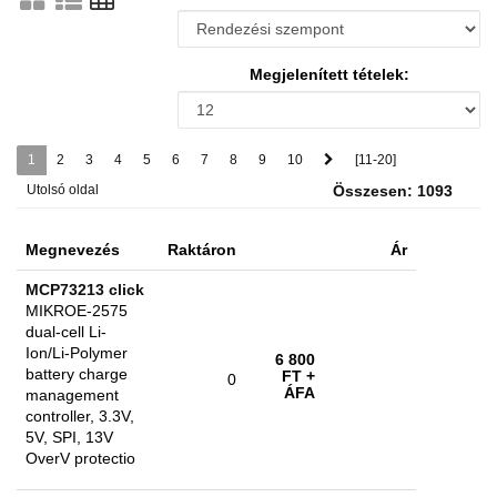
Megjelenített tételek:
1
2
3
4
5
6
7
8
9
10
[11-20]
Utolsó oldal
Összesen: 1093
Megnevezés
Raktáron
Ár
MCP73213 click
MIKROE-2575
dual-cell Li-
Ion/Li-Polymer
6 800
battery charge
FT
+
0
ÁFA
management
controller, 3.3V,
5V, SPI, 13V
OverV protectio