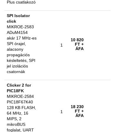
Plus csatlakozó
SPI Isolator
click
MIKROE-2583
ADuM4154
akár 17 MHz-es
10 820
SPI órajel,
FT
+
1
ÁFA
alacsony
propagációs
késleltetés, SPI
jel izolációs
csatornák
Clicker 2 for
PIC18FK
MIKROE-2584
PIC18F67K40
18 230
128 KB FLASH,
FT
+
1
64 MHz, 16
ÁFA
MIPS, 2
mikroBUS
foglalat, UART