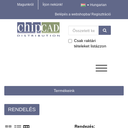
Magunkról
Írjon nekünk!
Hungarian
Belépés a webshopba/ Regisztráció
Csak raktári
tételeket listázzon
Termékeink
RENDELÉS
Rendezés: