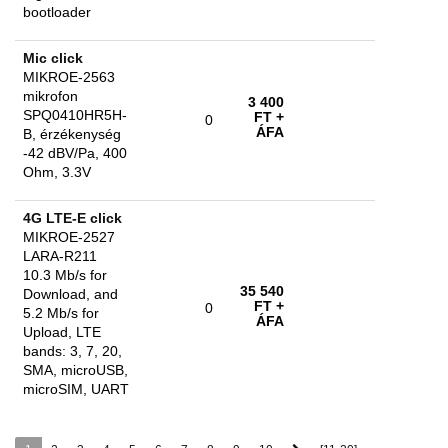
bootloader
Mic click
MIKROE-2563
mikrofon
3 400
SPQ0410HR5H-
FT
+
0
ÁFA
B, érzékenység
-42 dBV/Pa, 400
Ohm, 3.3V
4G LTE-E click
MIKROE-2527
LARA-R211
10.3 Mb/s for
35 540
Download, and
FT
+
0
5.2 Mb/s for
ÁFA
Upload, LTE
bands: 3, 7, 20,
SMA, microUSB,
microSIM, UART