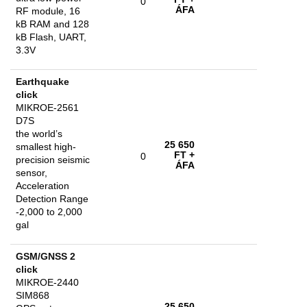
0
ÁFA
RF module, 16
kB RAM and 128
kB Flash, UART,
3.3V
Earthquake
click
MIKROE-2561
D7S
the world’s
25 650
smallest high-
FT
+
0
precision seismic
ÁFA
sensor,
Acceleration
Detection Range
-2,000 to 2,000
gal
GSM/GNSS 2
click
MIKROE-2440
SIM868
25 650