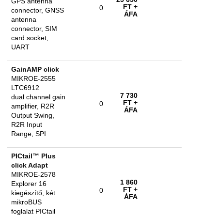
GPS antenna
FT
+
0
connector, GNSS
ÁFA
antenna
connector, SIM
card socket,
UART
GainAMP click
MIKROE-2555
LTC6912
7 730
dual channel gain
FT
+
0
amplifier, R2R
ÁFA
Output Swing,
R2R Input
Range, SPI
PICtail™ Plus
click Adapt
MIKROE-2578
1 860
Explorer 16
FT
+
0
kiegészítő, két
ÁFA
mikroBUS
foglalat PICtail