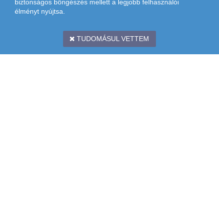
biztonságos böngészés mellett a legjobb felhasználói
élményt nyújtsa.
TUDOMÁSUL VETTEM
CÍM: 1097 BUDAPEST, KÖNYVES KÁLMÁN KRT. 12-14. II. EMELET
TÉRKÉP: (
LURDY HÁZ
,
MESTER UTCAI BEJÁRAT,
ZÖLD
LÉPCSŐHÁZ)