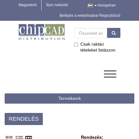
Magunkról
Írjon nekünk!
Hungarian
Belépés a webshopba/ Regisztráció
Csak raktári
tételeket listázzon
Termékeink
RENDELÉS
Rendezés: