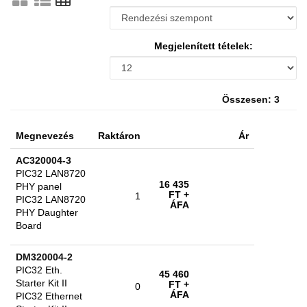
Megjelenített tételek:
Összesen: 3
Megnevezés
Raktáron
Ár
AC320004-3
PIC32 LAN8720
16 435
PHY panel
FT
+
1
PIC32 LAN8720
ÁFA
PHY Daughter
Board
DM320004-2
PIC32 Eth.
45 460
Starter Kit II
FT
+
0
ÁFA
PIC32 Ethernet