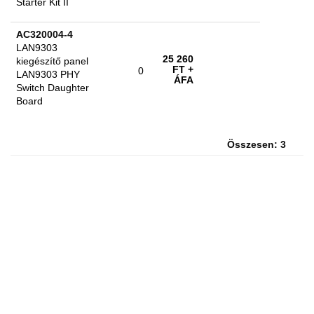
Starter Kit II
AC320004-4
LAN9303
25 260
kiegészítő panel
FT
+
0
LAN9303 PHY
ÁFA
Switch Daughter
Board
Összesen: 3