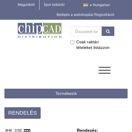
Magunkról
Írjon nekünk!
Hungarian
Belépés a webshopba/ Regisztráció
Csak raktári
tételeket listázzon
Termékeink
RENDELÉS
Rendezés: