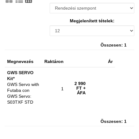
Megjelenített tételek:
Összesen: 1
Megnevezés
Raktáron
Ár
GWS SERVO
Kit*
2 990
GWS Servo with
FT
+
1
Futaba con
ÁFA
GWS Servo:
S03TXF STD
Összesen: 1