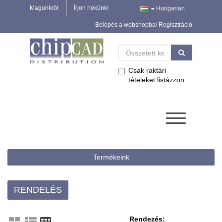
Magunkról
Írjon nekünk!
Hungarian
Belépés a webshopba/ Regisztráció
Csak raktári
tételeket listázzon
Termékeink
RENDELÉS
Rendezés: