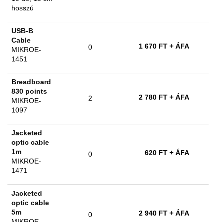
hosszú
USB-B
Cable
1 670 FT
+ ÁFA
0
MIKROE-
1451
Breadboard
830 points
2 780 FT
+ ÁFA
2
MIKROE-
1097
Jacketed
optic cable
1m
620 FT
+ ÁFA
0
MIKROE-
1471
Jacketed
optic cable
5m
2 940 FT
+ ÁFA
0
MIKROE-