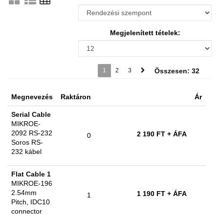
Megjelenített tételek:
1
2
3
Összesen: 32
Megnevezés
Raktáron
Ár
Serial Cable
MIKROE-
2092 RS-232
2 190 FT
+ ÁFA
0
Soros RS-
232 kábel
Flat Cable 1
MIKROE-196
2.54mm
1 190 FT
+ ÁFA
1
Pitch, IDC10
connector