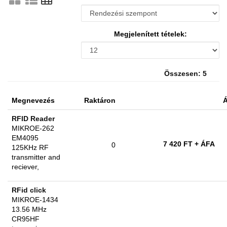
Megjelenített tételek:
Összesen: 5
Megnevezés
Raktáron
Á
RFID Reader
MIKROE-262
EM4095
7 420 FT
+ ÁFA
0
125KHz RF
transmitter and
reciever,
RFid click
MIKROE-1434
13.56 MHz
CR95HF