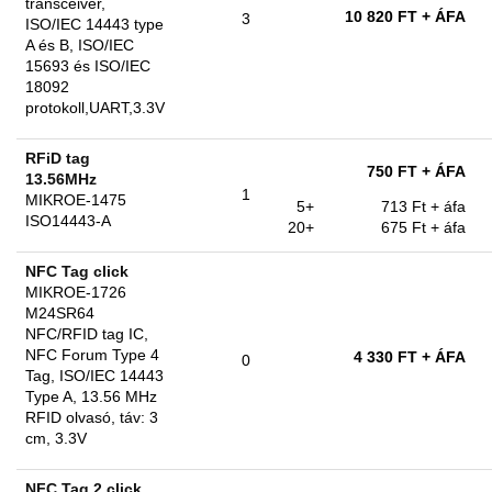
transceiver,
10 820 FT
+ ÁFA
3
ISO/IEC 14443 type
A és B, ISO/IEC
15693 és ISO/IEC
18092
protokoll,UART,3.3V
RFiD tag
750 FT
+ ÁFA
13.56MHz
1
MIKROE-1475
5+
713 Ft
+ áfa
ISO14443-A
20+
675 Ft
+ áfa
NFC Tag click
MIKROE-1726
M24SR64
NFC/RFID tag IC,
NFC Forum Type 4
4 330 FT
+ ÁFA
0
Tag, ISO/IEC 14443
Type A, 13.56 MHz
RFID olvasó, táv: 3
cm, 3.3V
NFC Tag 2 click