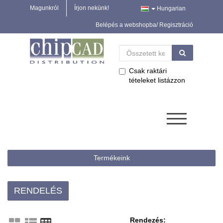
Magunkról
Írjon nekünk!
Hungarian
Belépés a webshopba/ Regisztráció
Csak raktári
tételeket listázzon
Termékeink
RENDELÉS
Rendezés: