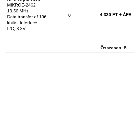
MIKROE-2462
13.56 MHz
4 330 FT
+ ÁFA
0
Data transfer of 106
kbit/s, Interface:
I2C, 3.3V
Összesen: 5