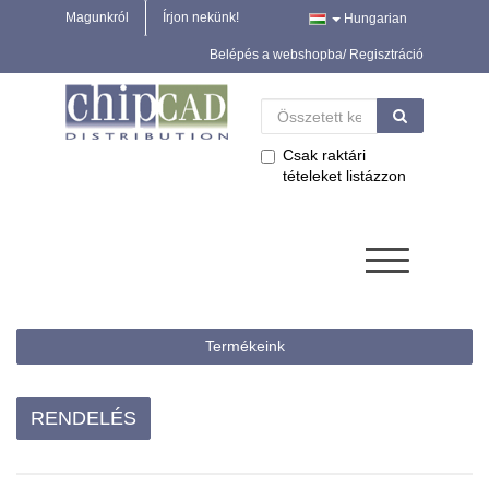
Magunkról
Írjon nekünk!
Hungarian
Belépés a webshopba/ Regisztráció
Csak raktári
tételeket listázzon
Termékeink
RENDELÉS