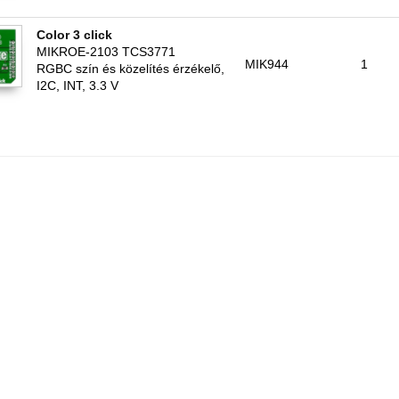
Color 3 click
MIKROE-2103 TCS3771
MIK944
1
RGBC szín és közelítés érzékelő,
I2C, INT, 3.3 V