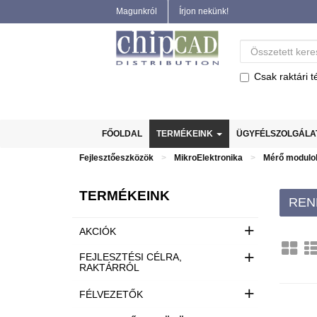
Magunkról
Írjon nekünk!
Csak raktári t
FŐOLDAL
TERMÉKEINK
ÜGYFÉLSZOLGÁL
Fejlesztőeszközök
MikroElektronika
Mérő modulo
TERMÉKEINK
REN
+
AKCIÓK
+
FEJLESZTÉSI CÉLRA,
RAKTÁRRÓL
+
FÉLVEZETŐK