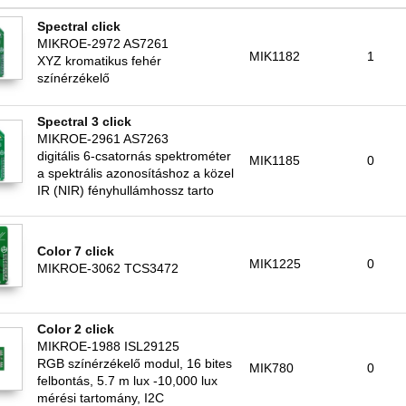
Spectral click
MIKROE-2972 AS7261
MIK1182
1
XYZ kromatikus fehér
színérzékelő
Spectral 3 click
MIKROE-2961 AS7263
digitális 6-csatornás spektrométer
MIK1185
0
a spektrális azonosításhoz a közel
IR (NIR) fényhullámhossz tarto
Color 7 click
MIK1225
0
MIKROE-3062 TCS3472
Color 2 click
MIKROE-1988 ISL29125
RGB színérzékelő modul, 16 bites
MIK780
0
felbontás, 5.7 m lux -10,000 lux
mérési tartomány, I2C