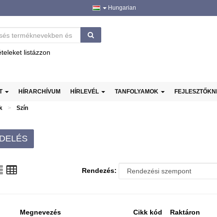
Hungarian
ételeket listázzon
AT
HÍRARCHÍVUM
HÍRLEVÉL
TANFOLYAMOK
FEJLESZTŐK
k
Szín
DELÉS
Rendezés:
Megnevezés
Cikk kód
Raktáron