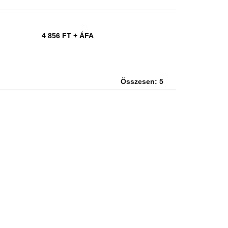
4 856 FT
+ ÁFA
Összesen: 5