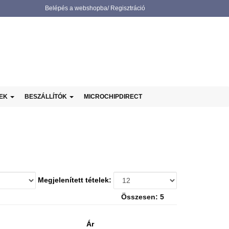
Belépés a webshopba/ Regisztráció
NEK
BESZÁLLÍTÓK
MICROCHIPDIRECT
Megjelenített tételek:
Összesen: 5
Ár