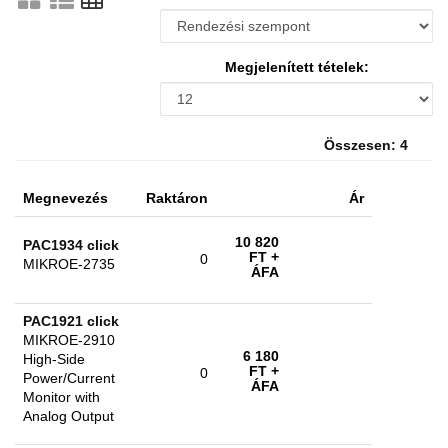
Megjelenített tételek:
Összesen: 4
Megnevezés
Raktáron
Ár
10 820
PAC1934 click
FT
+
0
MIKROE-2735
ÁFA
PAC1921 click
MIKROE-2910
6 180
High-Side
FT
+
0
Power/Current
ÁFA
Monitor with
Analog Output