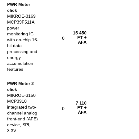
PWR Meter
click
MIKROE-3169
MCP39F511A
power
15 450
monitoring IC
FT
+
0
with on-chip 16-
ÁFA
bit data
processing and
energy
accumulation
features
PWR Meter 2
click
MIKROE-3150
MCP3910
7 110
integrated two-
FT
+
0
ÁFA
channel analog
front-end (AFE)
device, SPI,
3.3V