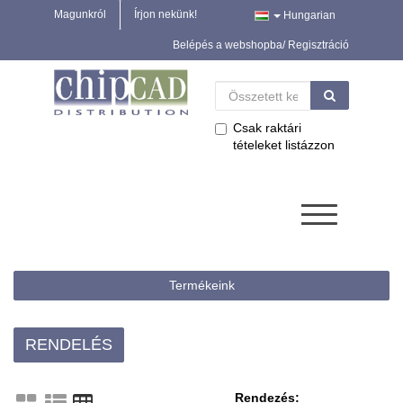
Magunkról
Írjon nekünk!
Hungarian
Belépés a webshopba/ Regisztráció
Csak raktári
tételeket listázzon
Termékeink
RENDELÉS
Rendezés: