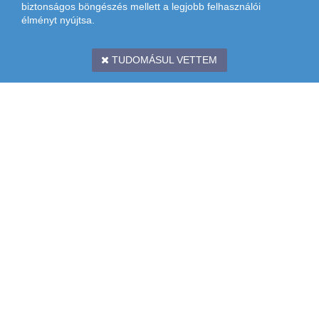
biztonságos böngészés mellett a legjobb felhasználói
élményt nyújtsa.
TUDOMÁSUL VETTEM
CÍM: 1097 BUDAPEST, KÖNYVES KÁLMÁN KRT. 12-14. II. EMELET
TÉRKÉP: (
LURDY HÁZ
,
MESTER UTCAI BEJÁRAT,
ZÖLD
LÉPCSŐHÁZ)