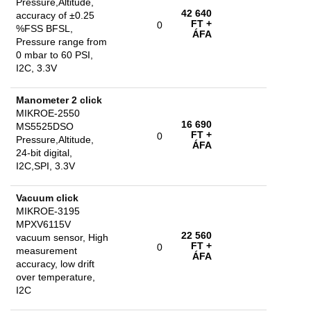
Pressure,Altitude,
42 640
accuracy of ±0.25
FT
+
0
%FSS BFSL,
ÁFA
Pressure range from
0 mbar to 60 PSI,
I2C, 3.3V
Manometer 2 click
MIKROE-2550
16 690
MS5525DSO
FT
+
0
Pressure,Altitude,
ÁFA
24-bit digital,
I2C,SPI, 3.3V
Vacuum click
MIKROE-3195
MPXV6115V
22 560
vacuum sensor, High
FT
+
0
measurement
ÁFA
accuracy, low drift
over temperature,
I2C