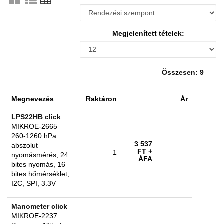
Megjelenített tételek:
Összesen: 9
Megnevezés
Raktáron
Ár
LPS22HB click
MIKROE-2665
260-1260 hPa
3 537
abszolut
FT
+
1
nyomásmérés, 24
ÁFA
bites nyomás, 16
bites hőmérséklet,
I2C, SPI, 3.3V
Manometer click
MIKROE-2237