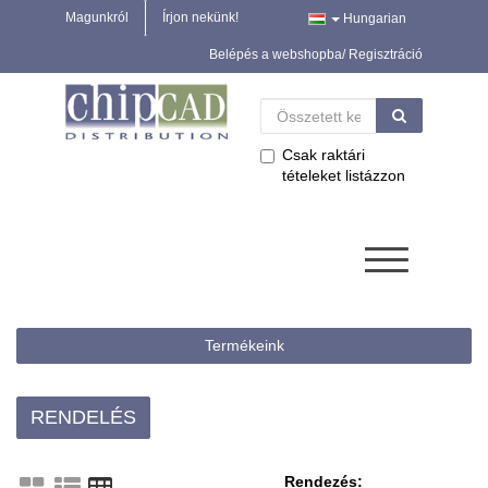
Magunkról
Írjon nekünk!
Hungarian
Belépés a webshopba/ Regisztráció
Csak raktári
tételeket listázzon
Termékeink
RENDELÉS
Rendezés: