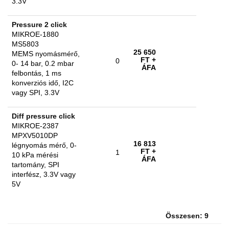
3.3V
Pressure 2 click
MIKROE-1880
MS5803
25 650
MEMS nyomásmérő,
FT
+
0
0- 14 bar, 0.2 mbar
ÁFA
felbontás, 1 ms
konverziós idő, I2C
vagy SPI, 3.3V
Diff pressure click
MIKROE-2387
MPXV5010DP
16 813
légnyomás mérő, 0-
FT
+
1
10 kPa mérési
ÁFA
tartomány, SPI
interfész, 3.3V vagy
5V
Összesen: 9