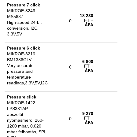
Pressure 7 click
MIKROE-3246
18 230
MS5837
FT
+
0
High-speed 24-bit
ÁFA
conversion, I2C,
3.3V,5V
Pressure 6 click
MIKROE-3216
BM1386GLV
6 800
Very accurate
FT
+
0
ÁFA
pressure and
temperature
readings,3.3V,5V,I2C
Pressure click
MIKROE-1422
LPS331AP
9 270
abszolút
FT
+
0
nyomásmérő, 260-
ÁFA
1260 mbar, 0.020
mbar felbontás, SPI,