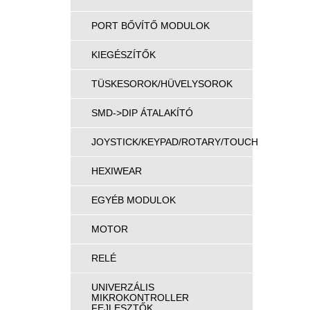
PORT BŐVÍTŐ MODULOK
KIEGÉSZÍTŐK
TÜSKESOROK/HÜVELYSOROK
SMD->DIP ÁTALAKÍTÓ
JOYSTICK/KEYPAD/ROTARY/TOUCH
HEXIWEAR
EGYÉB MODULOK
MOTOR
RELÉ
UNIVERZÁLIS
MIKROKONTROLLER
FEJLESZTŐK