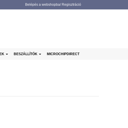
Belépés a webshopba/ Regisztráció
NEK
BESZÁLLÍTÓK
MICROCHIPDIRECT