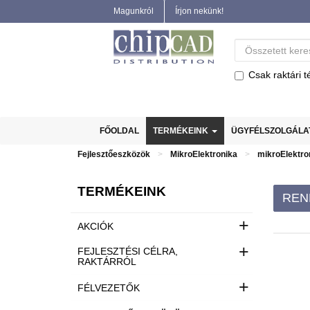
Magunkról
Írjon nekünk!
Csak raktári t
FŐOLDAL
TERMÉKEINK
ÜGYFÉLSZOLGÁL
Fejlesztőeszközök
MikroElektronika
mikroElektro
TERMÉKEINK
REN
+
AKCIÓK
+
FEJLESZTÉSI CÉLRA,
RAKTÁRRÓL
+
FÉLVEZETŐK