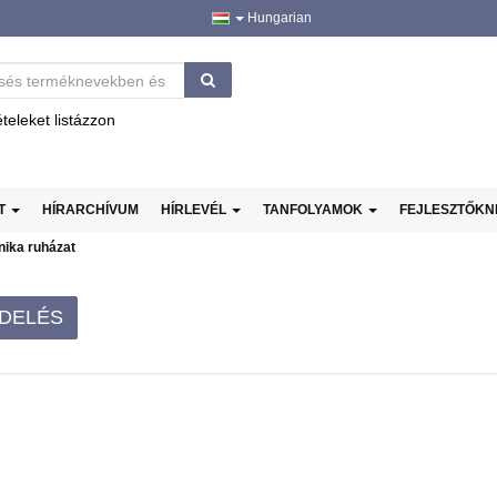
Hungarian
ételeket listázzon
AT
HÍRARCHÍVUM
HÍRLEVÉL
TANFOLYAMOK
FEJLESZTŐK
nika ruházat
DELÉS