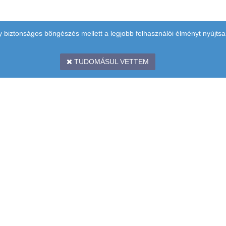
y biztonságos böngészés mellett a legjobb felhasználói élményt nyújtsa
TUDOMÁSUL VETTEM
 EMELET
BANKKÁRTYÁS FIZ
ÉPCSŐHÁZ)
A SIMPLEPAY
RENDSZERREL