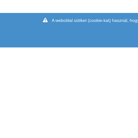
A weboldal sütiket (cookie-kat) használ, hog
CÍM: 1097 BUDAPEST, KÖNYVES KÁLMÁN KRT. 12-14. II.
TÉRKÉP: (
LURDY HÁZ
,
MESTER UTCAI BEJÁRAT,
ZÖLD L
TELEFON: +36 1 231-7000
EMAIL:
INFO@CHIPCAD.HU