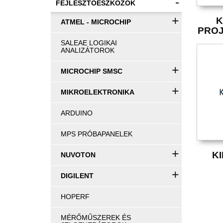
-
FEJLESZTŐESZKÖZÖK
+
K
ATMEL - MICROCHIP
PROJ
SALEAE LOGIKAI
ANALIZÁTOROK
+
MICROCHIP SMSC
+
MIKROELEKTRONIKA
ARDUINO
MPS PRÓBAPANELEK
+
K
NUVOTON
+
DIGILENT
HOPERF
MÉRŐMŰSZEREK ÉS