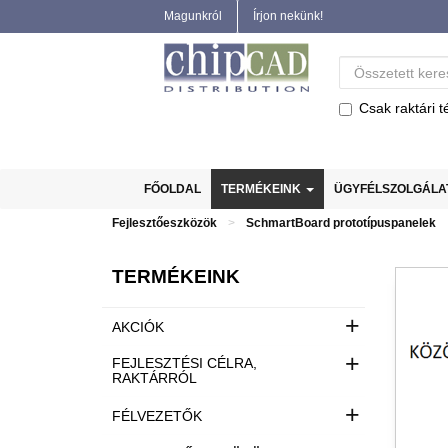
Magunkról
Írjon nekünk!
Csak raktári t
FŐOLDAL
TERMÉKEINK
ÜGYFÉLSZOLGÁL
Fejlesztőeszközök
SchmartBoard prototípuspanelek
TERMÉKEINK
+
AKCIÓK
+
FEJLESZTÉSI CÉLRA,
RAKTÁRRÓL
+
FÉLVEZETŐK