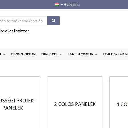
Hungarian
ételeket listázzon
AT
HÍRARCHÍVUM
HÍRLEVÉL
TANFOLYAMOK
FEJLESZTŐK