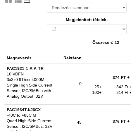
Megjelenített tételek:
Összesen: 12
Megnevezés
Raktáron
PAC1921-1-AIA-TR
10 VDFN
374 FT
+
3x3x0.9T/cse4000M
0
Single High Side Current
25+
342 Ft
Sensor, I2C/SMBus with
100+
314 Ft
Analog Output, 32V
PAC1934T-I/J6CX
-40C to +85C M
Quad High-Side Current
376 FT
+
45
Sensor, I2C/SMBus, 32V