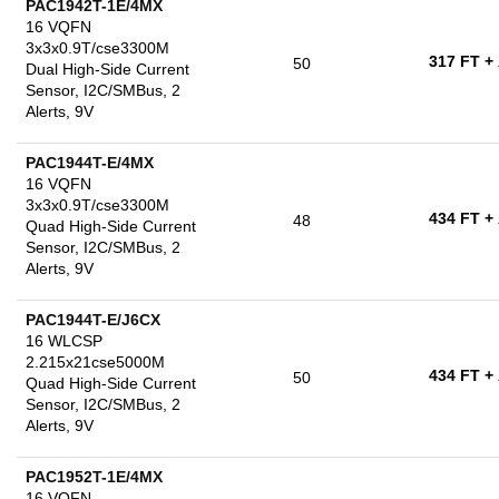
PAC1942T-1E/4MX
16 VQFN
3x3x0.9T/cse3300M
317 FT
+
50
Dual High-Side Current
Sensor, I2C/SMBus, 2
Alerts, 9V
PAC1944T-E/4MX
16 VQFN
3x3x0.9T/cse3300M
434 FT
+
48
Quad High-Side Current
Sensor, I2C/SMBus, 2
Alerts, 9V
PAC1944T-E/J6CX
16 WLCSP
2.215x21cse5000M
434 FT
+
50
Quad High-Side Current
Sensor, I2C/SMBus, 2
Alerts, 9V
PAC1952T-1E/4MX
16 VQFN