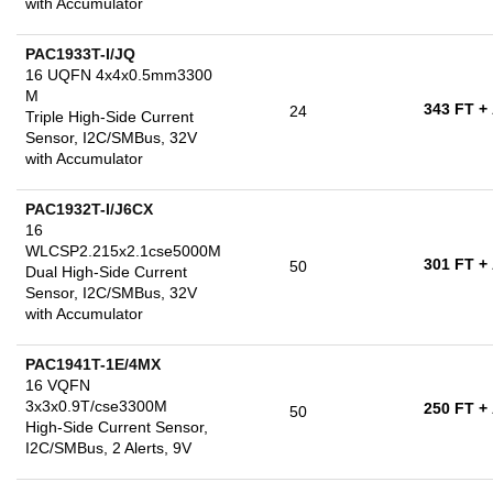
with Accumulator
PAC1933T-I/JQ
16 UQFN 4x4x0.5mm3300
M
343 FT
+
24
Triple High-Side Current
Sensor, I2C/SMBus, 32V
with Accumulator
PAC1932T-I/J6CX
16
WLCSP2.215x2.1cse5000M
301 FT
+
50
Dual High-Side Current
Sensor, I2C/SMBus, 32V
with Accumulator
PAC1941T-1E/4MX
16 VQFN
3x3x0.9T/cse3300M
250 FT
+
50
High-Side Current Sensor,
I2C/SMBus, 2 Alerts, 9V