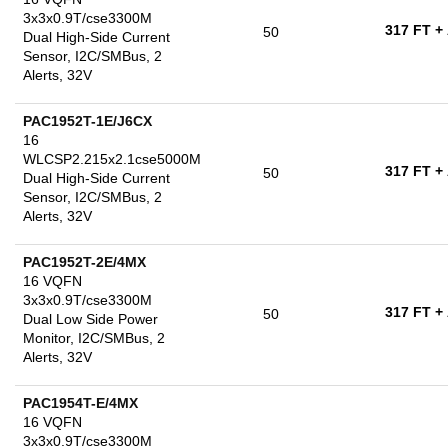
3x3x0.9T/cse3300M
317 FT
+
50
Dual High-Side Current
Sensor, I2C/SMBus, 2
Alerts, 32V
PAC1952T-1E/J6CX
16
WLCSP2.215x2.1cse5000M
317 FT
+
50
Dual High-Side Current
Sensor, I2C/SMBus, 2
Alerts, 32V
PAC1952T-2E/4MX
16 VQFN
3x3x0.9T/cse3300M
317 FT
+
50
Dual Low Side Power
Monitor, I2C/SMBus, 2
Alerts, 32V
PAC1954T-E/4MX
16 VQFN
3x3x0.9T/cse3300M