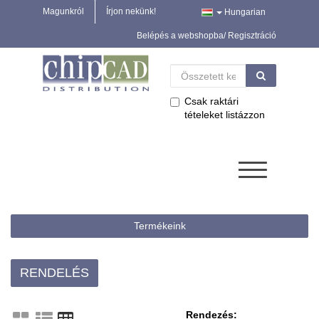
Magunkról
Írjon nekünk!
Hungarian
Belépés a webshopba/ Regisztráció
Csak raktári
tételeket listázzon
Termékeink
RENDELÉS
Rendezés: