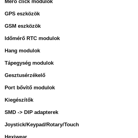
Mérő click modulok
GPS eszközök
GSM eszközök
Időmérő RTC modulok
Hang modulok
Tápegység modulok
Gesztusérzékelő
Port bővítő modulok
Kiegészítők
SMD -> DIP adapterek
Joystick/Keypad/Rotary/Touch
Hexiwear