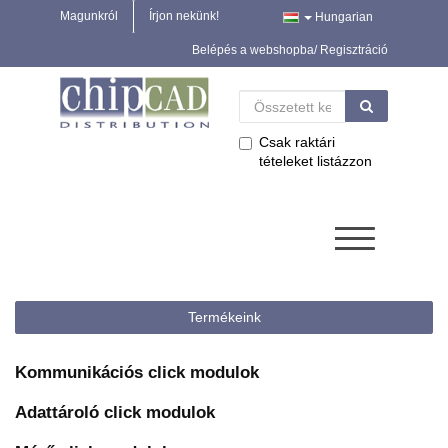
Magunkról
Írjon nekünk!
Hungarian
Belépés a webshopba/ Regisztráció
Csak raktári
tételeket listázzon
Termékeink
Kommunikációs click modulok
Adattároló click modulok