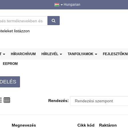
Hungarian
ételeket listázzon
AT
HÍRARCHÍVUM
HÍRLEVÉL
TANFOLYAMOK
FEJLESZTŐK
EEPROM
DELÉS
Rendezés:
Megnevezés
Cikk kód
Raktáron