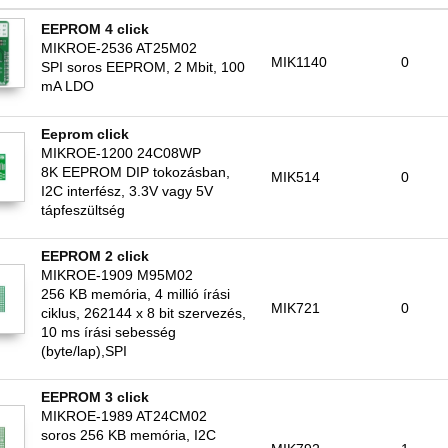
EEPROM 4 click
MIKROE-2536 AT25M02
MIK1140
0
SPI soros EEPROM, 2 Mbit, 100
mA LDO
Eeprom click
MIKROE-1200 24C08WP
8K EEPROM DIP tokozásban,
MIK514
0
I2C interfész, 3.3V vagy 5V
tápfeszültség
EEPROM 2 click
MIKROE-1909 M95M02
256 KB memória, 4 millió írási
MIK721
0
ciklus, 262144 x 8 bit szervezés,
10 ms írási sebesség
(byte/lap),SPI
EEPROM 3 click
MIKROE-1989 AT24CM02
soros 256 KB memória, I2C