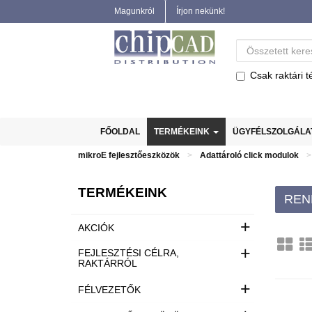
Magunkról
Írjon nekünk!
Csak raktári t
FŐOLDAL
TERMÉKEINK
ÜGYFÉLSZOLGÁL
mikroE fejlesztőeszközök
Adattároló click modulok
TERMÉKEINK
REN
+
AKCIÓK
+
FEJLESZTÉSI CÉLRA,
RAKTÁRRÓL
+
FÉLVEZETŐK