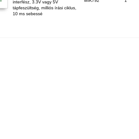
MIK792
1
interfész, 3.3V vagy 5V
tápfeszültség, milliós írási ciklus,
10 ms sebessé