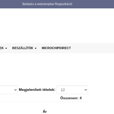
Belépés a webshopba/ Regisztráció
NEK
BESZÁLLÍTÓK
MICROCHIPDIRECT
Megjelenített tételek:
Összesen: 4
Ár