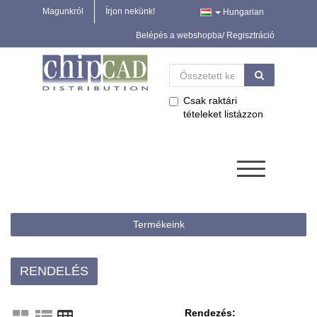
Magunkról
Írjon nekünk!
Hungarian
Belépés a webshopba/ Regisztráció
Csak raktári
tételeket listázzon
Termékeink
RENDELÉS
Rendezés: