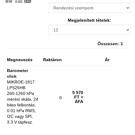
Megjelenített tételek:
Összesen: 1
Megnevezés
Raktáron
Ár
Barometer
click
MIKROE-1817
LPS25HB
5 570
260-1260 hPa
FT
+
0
mérési skála, 24
ÁFA
bites felbontás,
0.01 hPa RMS,
I2C vagy SPI,
3.3 V tápfesz.