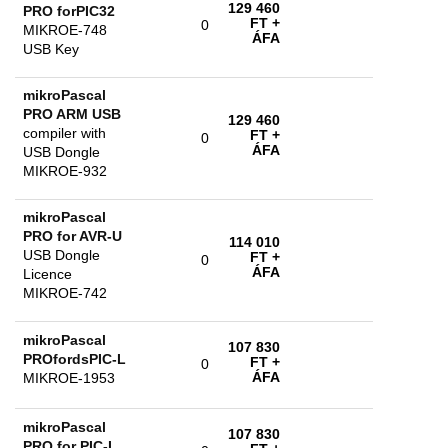
129 460
PRO forPIC32
FT
+
0
MIKROE-748
ÁFA
USB Key
mikroPascal
PRO ARM USB
129 460
compiler with
FT
+
0
ÁFA
USB Dongle
MIKROE-932
mikroPascal
PRO for AVR-U
114 010
USB Dongle
FT
+
0
ÁFA
Licence
MIKROE-742
mikroPascal
107 830
PROfordsPIC-L
FT
+
0
ÁFA
MIKROE-1953
mikroPascal
107 830
PRO for PIC-L