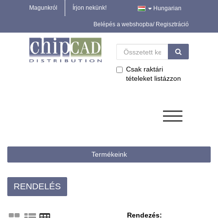
Magunkról
Írjon nekünk!
Hungarian
Belépés a webshopba/ Regisztráció
Csak raktári
tételeket listázzon
Termékeink
RENDELÉS
Rendezés: