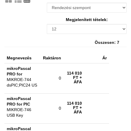
Megjelenített tételek:
Összesen: 7
Megnevezés
Raktáron
Ár
mikroPascal
114 010
PRO for
FT
+
0
MIKROE-744
ÁFA
dsPIC;PIC24 US
mikroPascal
114 010
PRO for PIC
FT
+
0
MIKROE-746
ÁFA
USB Key
mikroPascal