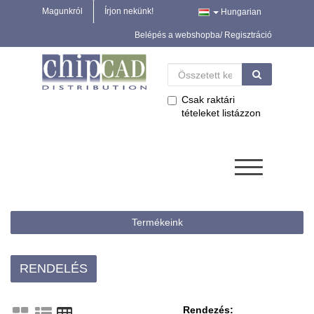
Magunkról
Írjon nekünk!
Hungarian
Belépés a webshopba/ Regisztráció
Csak raktári
tételeket listázzon
Termékeink
RENDELÉS
Rendezés: