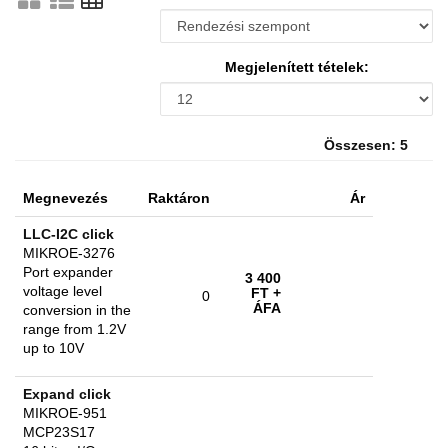
Megjelenített tételek:
Összesen: 5
Megnevezés
Raktáron
Ár
LLC-I2C click
MIKROE-3276
Port expander
3 400
voltage level
FT
+
0
ÁFA
conversion in the
range from 1.2V
up to 10V
Expand click
MIKROE-951
MCP23S17