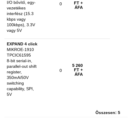
I/O bővítő, egy-
FT
+
0
ÁFA
vezetékes
interfész (15.3
kbps vagy
100kbps), 3.3V
vagy 5V
EXPAND 4 click
MIKROE-1910
TPCIC61595
8-bit serial-in,
5 260
parallel-out shift
FT
+
0
register,
ÁFA
350mA/50V
switching
capability, SPI,
5V
Összesen: 5