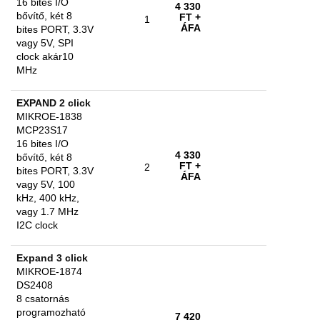
16 bites I/O
4 330
bővítő, két 8
FT
+
1
ÁFA
bites PORT, 3.3V
vagy 5V, SPI
clock akár10
MHz
EXPAND 2 click
MIKROE-1838
MCP23S17
16 bites I/O
4 330
bővítő, két 8
FT
+
2
bites PORT, 3.3V
ÁFA
vagy 5V, 100
kHz, 400 kHz,
vagy 1.7 MHz
I2C clock
Expand 3 click
MIKROE-1874
DS2408
8 csatornás
programozható
7 420