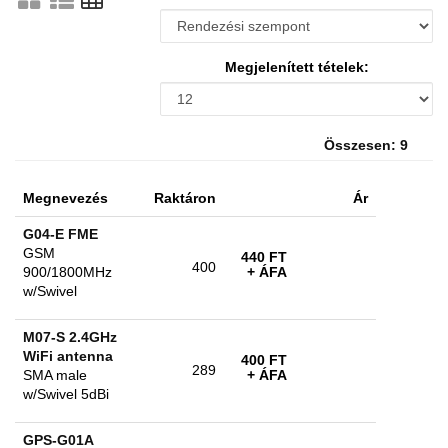
Megjelenített tételek:
Összesen: 9
Megnevezés
Raktáron
Ár
G04-E FME
GSM
440 FT
400
900/1800MHz
+ ÁFA
w/Swivel
M07-S 2.4GHz
WiFi antenna
400 FT
289
SMA male
+ ÁFA
w/Swivel 5dBi
GPS-G01A