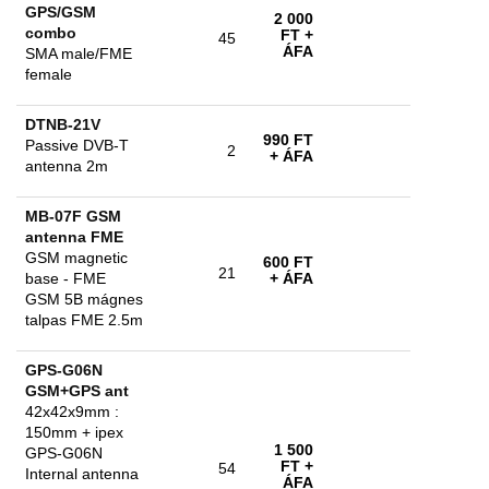
GPS/GSM
2 000
combo
FT
+
45
ÁFA
SMA male/FME
female
DTNB-21V
990 FT
Passive DVB-T
2
+ ÁFA
antenna 2m
MB-07F GSM
antenna FME
GSM magnetic
600 FT
21
base - FME
+ ÁFA
GSM 5B mágnes
talpas FME 2.5m
GPS-G06N
GSM+GPS ant
42x42x9mm :
150mm + ipex
1 500
GPS-G06N
FT
+
54
Internal antenna
ÁFA