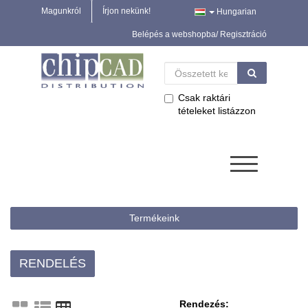
Magunkról
Írjon nekünk!
Hungarian
Belépés a webshopba/ Regisztráció
Csak raktári
tételeket listázzon
Termékeink
RENDELÉS
Rendezés: