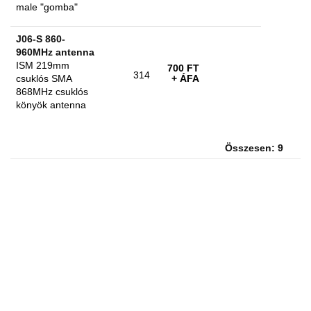
male "gomba"
J06-S 860-
960MHz antenna
ISM 219mm
700 FT
314
csuklós SMA
+ ÁFA
868MHz csuklós
könyök antenna
Összesen: 9