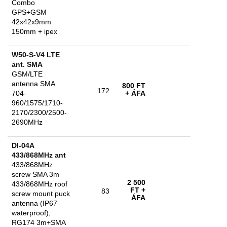
Combo
GPS+GSM
42x42x9mm
150mm + ipex
W50-S-V4 LTE
ant. SMA
GSM/LTE
antenna SMA
800 FT
172
704-
+ ÁFA
960/1575/1710-
2170/2300/2500-
2690MHz
DI-04A
433/868MHz ant
433/868MHz
screw SMA 3m
2 500
433/868MHz roof
FT
+
83
screw mount puck
ÁFA
antenna (IP67
waterproof),
RG174 3m+SMA