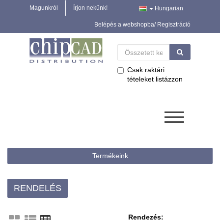
Magunkról
Írjon nekünk!
Hungarian
Belépés a webshopba/ Regisztráció
Csak raktári
tételeket listázzon
Termékeink
RENDELÉS
Rendezés: