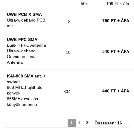
50+
109 Ft
+ áfa
UWB-PCB-X-SMA
Ultra-wideband PCB
790 FT
+ ÁFA
8
ant.
UWB-FPC-SMA
Built-in FPC Antenna
Ultra-wideband
540 FT
+ ÁFA
10
Omnidirectional
Antenna
ISM-868 SMA ant. +
swivel
868 MHz,hajlítható
440 FT
+ ÁFA
334
könyök
868MHz csuklós
könyök antenna
1
2
Összesen: 16