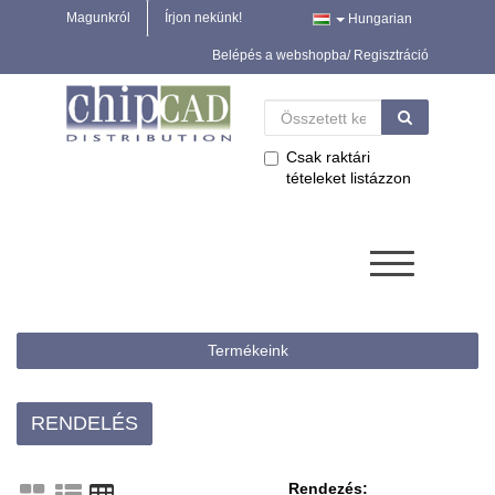
Magunkról
Írjon nekünk!
Hungarian
Belépés a webshopba/ Regisztráció
Csak raktári
tételeket listázzon
Termékeink
RENDELÉS
Rendezés: