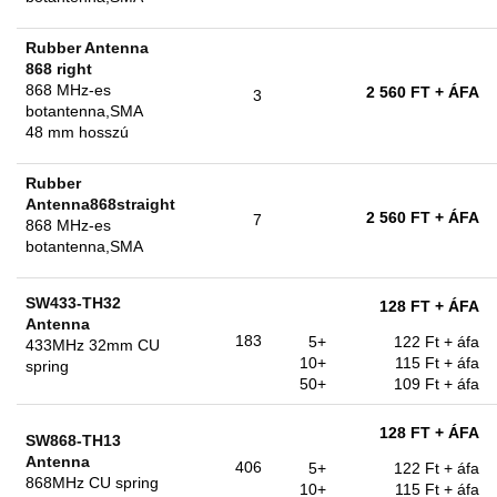
Rubber Antenna
868 right
868 MHz-es
2 560 FT
+ ÁFA
3
botantenna,SMA
48 mm hosszú
Rubber
Antenna868straight
2 560 FT
+ ÁFA
7
868 MHz-es
botantenna,SMA
SW433-TH32
128 FT
+ ÁFA
Antenna
183
5+
122 Ft
+ áfa
433MHz 32mm CU
10+
115 Ft
+ áfa
spring
50+
109 Ft
+ áfa
128 FT
+ ÁFA
SW868-TH13
Antenna
406
5+
122 Ft
+ áfa
868MHz CU spring
10+
115 Ft
+ áfa