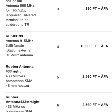
ház nélkül
Antenna 868 MHz,
390 FT
+ ÁFA
3
for TR-7xDx,
lacquered, silvered
terminal, to be
soldered to TR
KLK03199
Antenna 915MHz
3dBi Nmale
10 900 FT
+ ÁFA
4
iStation external
915MHz antenna
Rubber Antenna
433 right
433 MHz-es
2 560 FT
+ ÁFA
5
botantenna,SMA
48 mm hosszú
Rubber
Antenna433straight
2 560 FT
+ ÁFA
6
433 MHz-es
botantenna,SMA