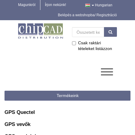
Magunkról
Írjon nekünk!
Hungarian
Belépés a webshopba/ Regisztráció
Csak raktári
tételeket listázzon
Termékeink
GPS Quectel
GPS vevők