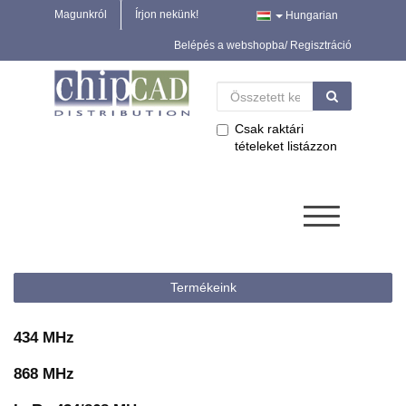
Magunkról
Írjon nekünk!
Hungarian
Belépés a webshopba/ Regisztráció
Csak raktári
tételeket listázzon
Termékeink
434 MHz
868 MHz