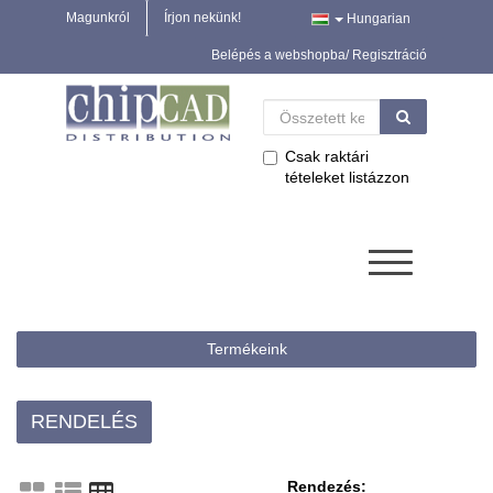
Magunkról
Írjon nekünk!
Hungarian
Belépés a webshopba/ Regisztráció
Csak raktári
tételeket listázzon
Termékeink
RENDELÉS
Rendezés: