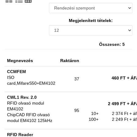
Megjelenített tételek:
Összesen: 5
Megnevezés
Raktáron
CCMFEM
ISO
460 FT
+ ÁF
37
card,MifareS50+EM4102
CWL1 Rev. 2.0
RFID olvasó modul
2 499 FT
+ ÁF
EM4102
95
10+
2 374 Ft
+ á
ChipCAD RFID olvasó
100+
2 249 Ft
+ á
modul EM4102 125kHz
RFID Reader