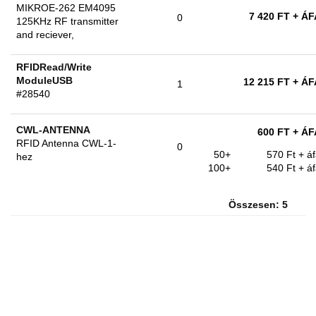
MIKROE-262 EM4095
7 420 FT
+ ÁF
0
125KHz RF transmitter
and reciever,
RFIDRead/Write
ModuleUSB
12 215 FT
+ ÁF
1
#28540
CWL-ANTENNA
600 FT
+ ÁF
RFID Antenna CWL-1-
0
50+
570 Ft
+ á
hez
100+
540 Ft
+ á
Összesen: 5