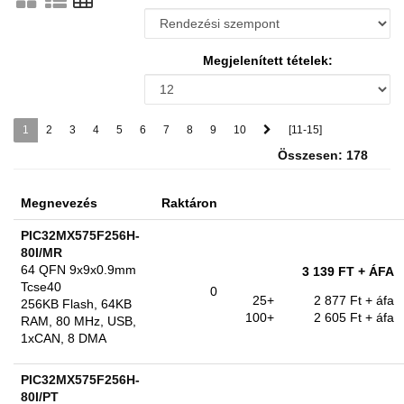
Megjelenített tételek:
1
2
3
4
5
6
7
8
9
10
[11-15]
Összesen: 178
Megnevezés
Raktáron
PIC32MX575F256H-
80I/MR
64 QFN 9x9x0.9mm
3 139 FT
+ ÁFA
Tcse40
0
25+
2 877 Ft
+ áfa
256KB Flash, 64KB
100+
2 605 Ft
+ áfa
RAM, 80 MHz, USB,
1xCAN, 8 DMA
PIC32MX575F256H-
80I/PT