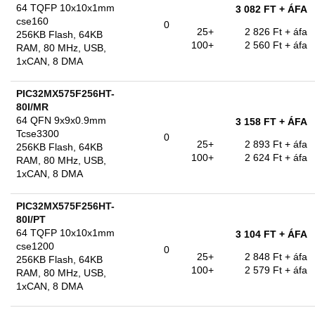
64 TQFP 10x10x1mm
3 082 FT
+ ÁFA
cse160
0
25+
2 826 Ft
+ áfa
256KB Flash, 64KB
100+
2 560 Ft
+ áfa
RAM, 80 MHz, USB,
1xCAN, 8 DMA
PIC32MX575F256HT-
80I/MR
64 QFN 9x9x0.9mm
3 158 FT
+ ÁFA
Tcse3300
0
25+
2 893 Ft
+ áfa
256KB Flash, 64KB
100+
2 624 Ft
+ áfa
RAM, 80 MHz, USB,
1xCAN, 8 DMA
PIC32MX575F256HT-
80I/PT
64 TQFP 10x10x1mm
3 104 FT
+ ÁFA
cse1200
0
25+
2 848 Ft
+ áfa
256KB Flash, 64KB
100+
2 579 Ft
+ áfa
RAM, 80 MHz, USB,
1xCAN, 8 DMA