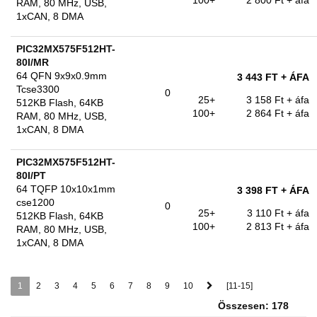
100+
2 800 Ft
+ áfa
RAM, 80 MHz, USB,
1xCAN, 8 DMA
PIC32MX575F512HT-
80I/MR
64 QFN 9x9x0.9mm
3 443 FT
+ ÁFA
Tcse3300
0
25+
3 158 Ft
+ áfa
512KB Flash, 64KB
100+
2 864 Ft
+ áfa
RAM, 80 MHz, USB,
1xCAN, 8 DMA
PIC32MX575F512HT-
80I/PT
64 TQFP 10x10x1mm
3 398 FT
+ ÁFA
cse1200
0
25+
3 110 Ft
+ áfa
512KB Flash, 64KB
100+
2 813 Ft
+ áfa
RAM, 80 MHz, USB,
1xCAN, 8 DMA
1
2
3
4
5
6
7
8
9
10
[11-15]
Összesen: 178