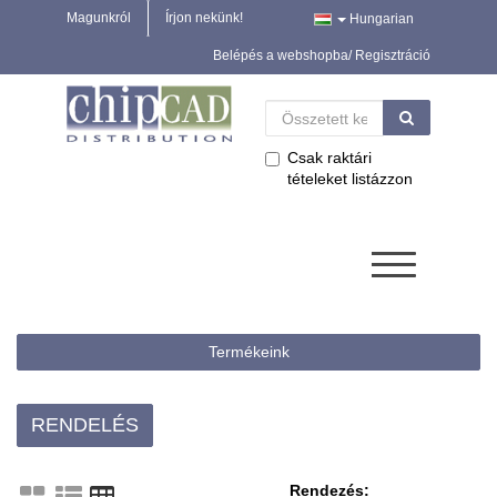
Magunkról
Írjon nekünk!
Hungarian
Belépés a webshopba/ Regisztráció
Csak raktári
tételeket listázzon
Termékeink
RENDELÉS
Rendezés: