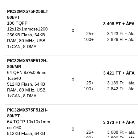
PIC32MX575F256LT-
80I/PT
100 TQFP
3 408 FT
+ ÁFA
12x12x1mmcse1200
0
25+
3 123 Ft
+ áfa
256KB Flash, 64KB
100+
2 826 Ft
+ áfa
RAM, 80 MHz, USB,
1xCAN, 8 DMA
PIC32MX575F512H-
80I/MR
64 QFN 9x9x0.9mm
3 421 FT
+ ÁFA
Tcse40
0
25+
3 139 Ft
+ áfa
512KB Flash, 64KB
100+
2 842 Ft
+ áfa
RAM, 80 MHz, USB,
1xCAN, 8 DMA
PIC32MX575F512H-
80I/PT
64 TQFP 10x10x1mm
3 373 FT
+ ÁFA
cse160
0
25+
3 088 Ft
+ áfa
512KB Flash, 64KB