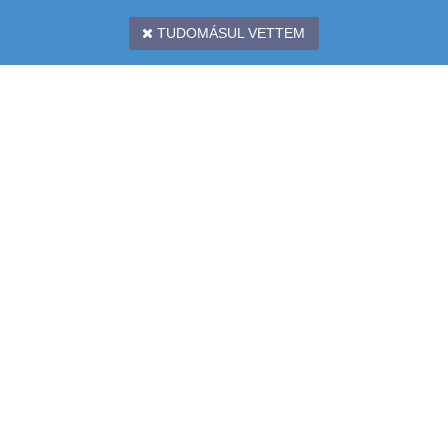
TUDOMÁSUL VETTEM
CÍM: 1097 BUDAPEST, KÖNYVES KÁLMÁN KRT. 12-14. II. EMELET
TÉRKÉP: (
LURDY HÁZ
,
MESTER UTCAI BEJÁRAT,
ZÖLD
LÉPCSŐHÁZ)
TELEFON: +36 1 231-7000
EMAIL:
INFO@CHIPCAD.HU
FACEBOOK
,
HÍRLEVÉL