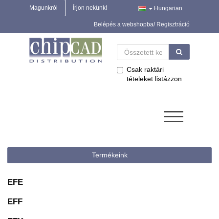
Magunkról
Írjon nekünk!
Hungarian
Belépés a webshopba/ Regisztráció
Csak raktári
tételeket listázzon
Termékeink
EFE
EFF