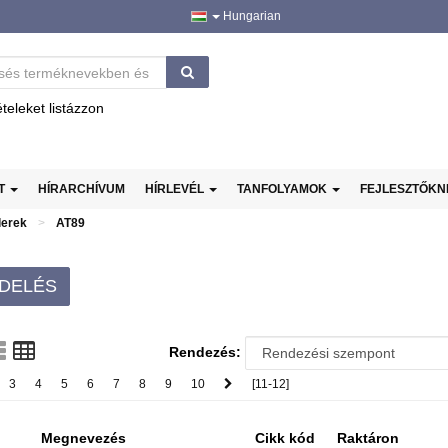
Hungarian
ételeket listázzon
AT
HÍRARCHÍVUM
HÍRLEVÉL
TANFOLYAMOK
FEJLESZTŐK
lerek
AT89
DELÉS
Rendezés:
3
4
5
6
7
8
9
10
[11-12]
Megnevezés
Cikk kód
Raktáron