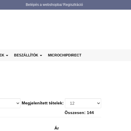
Belépés a webshopba/ Regisztráció
NEK
BESZÁLLÍTÓK
MICROCHIPDIRECT
Megjelenített tételek:
Összesen: 144
Ár