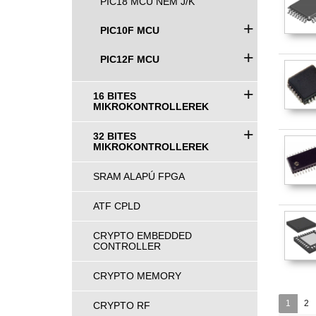
PIC18 MCU NEM J/K
+
PIC10F MCU
+
PIC12F MCU
+
16 BITES
MIKROKONTROLLEREK
+
32 BITES
MIKROKONTROLLEREK
SRAM ALAPÚ FPGA
ATF CPLD
CRYPTO EMBEDDED
CONTROLLER
CRYPTO MEMORY
1
2
CRYPTO RF