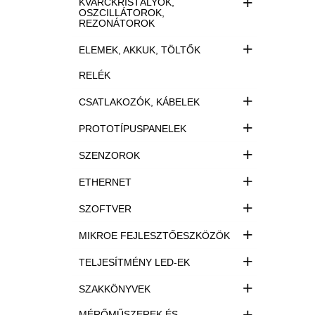
+
KVARCKRISTÁLYOK,
OSZCILLÁTOROK,
REZONÁTOROK
+
ELEMEK, AKKUK, TÖLTŐK
RELÉK
+
CSATLAKOZÓK, KÁBELEK
+
PROTOTÍPUSPANELEK
+
SZENZOROK
+
ETHERNET
+
SZOFTVER
+
MIKROE FEJLESZTŐESZKÖZÖK
+
TELJESÍTMÉNY LED-EK
+
SZAKKÖNYVEK
+
MÉRŐMŰSZEREK ÉS