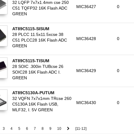
32 LQFP 7x7x1.4mm cse 250
MIC36427
0
C51 TQFP32 16K Flash ADC
GREEN
AT89C5115-SISUM
28 PLCC 11.5x11.5xcse 38
MIC36428
0
C51 PLCC28 16K Flash ADC
GREEN
AT89C5115-TISUM
28 SOIC .300in TUBcse 26
MIC36429
0
SOIC28 16K Flash ADC I.
GREEN
AT89C5130A-PUTUM
32 VQFN 7x7x1mm TRcse 260
MIC36430
0
C5130A 16K Flash USB,
MLF32, I. 5V GREEN
3
4
5
6
7
8
9
10
[11-12]