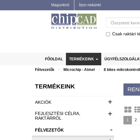
Magunkról
Írjon nekünk!
Csak raktári t
FŐOLDAL
TERMÉKEINK
ÜGYFÉLSZOLGÁL
Félvezetők
Microchip - Atmel
8 bites mikrokontrol
TERMÉKEINK
REN
+
AKCIÓK
+
FEJLESZTÉSI CÉLRA,
RAKTÁRRÓL
1
2
-
FÉLVEZETŐK