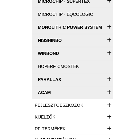
+
MICROCHIP - SUPERTEX
MICROCHIP - EQCOLOGIC
+
MONOLITHIC POWER SYSTEM
+
NISSHINBO
+
WINBOND
HOPERF-CMOSTEK
+
PARALLAX
+
ACAM
+
FEJLESZTŐESZKÖZÖK
+
KIJELZŐK
+
RF TERMÉKEK