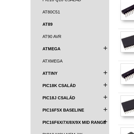
AT80C51
AT89
AT90 AVR
+
ATMEGA
ATXMEGA
+
ATTINY
+
PIC18K CSALÁD
+
PIC18J CSALÁD
+
PIC16F5X BASELINE
+
PIC16F6X/7X/8X/9X MID RANGE