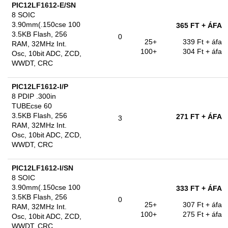
PIC12LF1612-E/SN
8 SOIC
3.90mm(.150cse 100
365 FT
+ ÁFA
3.5KB Flash, 256
0
25+
339 Ft
+ áfa
RAM, 32MHz Int.
100+
304 Ft
+ áfa
Osc, 10bit ADC, ZCD,
WWDT, CRC
PIC12LF1612-I/P
8 PDIP .300in
TUBEcse 60
3.5KB Flash, 256
271 FT
+ ÁFA
3
RAM, 32MHz Int.
Osc, 10bit ADC, ZCD,
WWDT, CRC
PIC12LF1612-I/SN
8 SOIC
3.90mm(.150cse 100
333 FT
+ ÁFA
3.5KB Flash, 256
0
25+
307 Ft
+ áfa
RAM, 32MHz Int.
100+
275 Ft
+ áfa
Osc, 10bit ADC, ZCD,
WWDT, CRC