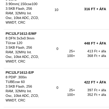
3.90mm(.150cse100
3.5KB Flash, 256
316 FT
+ ÁFA
10
RAM, 32MHz Int.
Osc, 10bit ADC, ZCD,
WWDT, CRC
PIC12LF1612-E/MF
8 DFN 3x3x0.9mm
TUcse 120
448 FT
+ ÁFA
3.5KB Flash, 256
0
25+
413 Ft
+ áfa
RAM, 32MHz Int.
100+
368 Ft
+ áfa
Osc, 10bit ADC, ZCD,
WWDT, CRC
PIC12LF1612-E/P
8 PDIP .300in
TUBEcse 60
422 FT
+ ÁFA
3.5KB Flash, 256
0
25+
397 Ft
+ áfa
RAM, 32MHz Int.
100+
352 Ft
+ áfa
Osc, 10bit ADC, ZCD,
WWDT, CRC