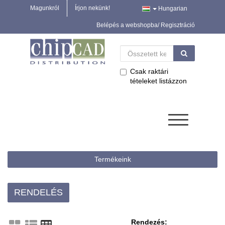
Magunkról
Írjon nekünk!
Hungarian
Belépés a webshopba/ Regisztráció
Csak raktári
tételeket listázzon
Termékeink
RENDELÉS
Rendezés: