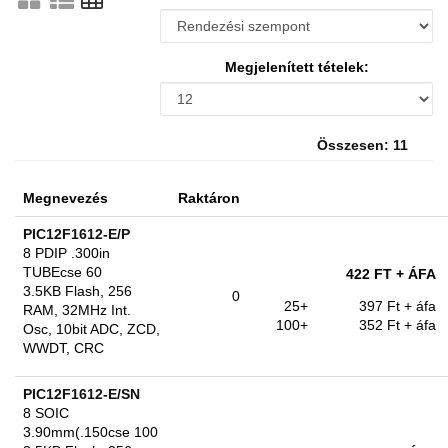
Megjelenített tételek:
Összesen: 11
Megnevezés
Raktáron
PIC12F1612-E/P
8 PDIP .300in
TUBEcse 60
422 FT
+ ÁFA
3.5KB Flash, 256
0
25+
397 Ft
+ áfa
RAM, 32MHz Int.
100+
352 Ft
+ áfa
Osc, 10bit ADC, ZCD,
WWDT, CRC
PIC12F1612-E/SN
8 SOIC
3.90mm(.150cse 100