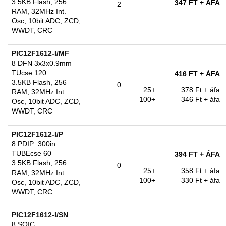
3.5KB Flash, 256
347 FT
+ ÁFA
2
RAM, 32MHz Int.
Osc, 10bit ADC, ZCD,
WWDT, CRC
PIC12F1612-I/MF
8 DFN 3x3x0.9mm
TUcse 120
416 FT
+ ÁFA
3.5KB Flash, 256
0
25+
378 Ft
+ áfa
RAM, 32MHz Int.
100+
346 Ft
+ áfa
Osc, 10bit ADC, ZCD,
WWDT, CRC
PIC12F1612-I/P
8 PDIP .300in
TUBEcse 60
394 FT
+ ÁFA
3.5KB Flash, 256
0
25+
358 Ft
+ áfa
RAM, 32MHz Int.
100+
330 Ft
+ áfa
Osc, 10bit ADC, ZCD,
WWDT, CRC
PIC12F1612-I/SN
8 SOIC