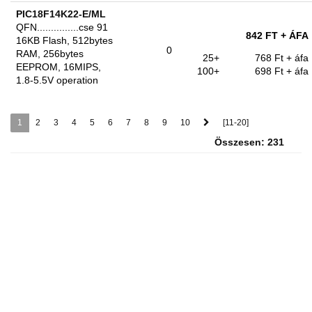
PIC18F14K22-E/ML
QFN...............cse 91
842 FT
+ ÁFA
16KB Flash, 512bytes
0
RAM, 256bytes
25+
768 Ft
+ áfa
EEPROM, 16MIPS,
100+
698 Ft
+ áfa
1.8-5.5V operation
1
2
3
4
5
6
7
8
9
10
[11-20]
Összesen: 231