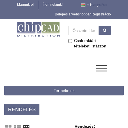
Magunkról
Írjon nekünk!
Hungarian
Belépés a webshopba/ Regisztráció
Csak raktári
tételeket listázzon
Termékeink
RENDELÉS
Rendezés: