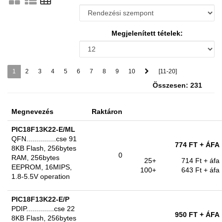
Megjelenített tételek:
1
2
3
4
5
6
7
8
9
10
[11-20]
Összesen: 231
Megnevezés
Raktáron
PIC18F13K22-E/ML
QFN...............cse 91
774 FT
+ ÁFA
8KB Flash, 256bytes
0
RAM, 256bytes
25+
714 Ft
+ áfa
EEPROM, 16MIPS,
100+
643 Ft
+ áfa
1.8-5.5V operation
PIC18F13K22-E/P
PDIP..............cse 22
950 FT
+ ÁFA
8KB Flash, 256bytes