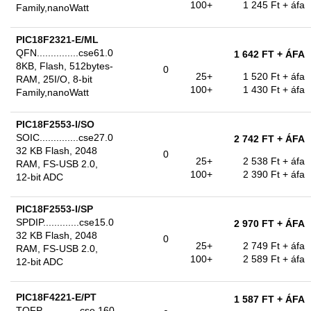
100+
1 245 Ft
+ áfa
Family,nanoWatt
PIC18F2321-E/ML
QFN...............cse61.0
1 642 FT
+ ÁFA
8KB, Flash, 512bytes-
0
25+
1 520 Ft
+ áfa
RAM, 25I/O, 8-bit
100+
1 430 Ft
+ áfa
Family,nanoWatt
PIC18F2553-I/SO
SOIC..............cse27.0
2 742 FT
+ ÁFA
32 KB Flash, 2048
0
25+
2 538 Ft
+ áfa
RAM, FS-USB 2.0,
100+
2 390 Ft
+ áfa
12-bit ADC
PIC18F2553-I/SP
SPDIP.............cse15.0
2 970 FT
+ ÁFA
32 KB Flash, 2048
0
25+
2 749 Ft
+ áfa
RAM, FS-USB 2.0,
100+
2 589 Ft
+ áfa
12-bit ADC
PIC18F4221-E/PT
1 587 FT
+ ÁFA
TQFP..............cse 160