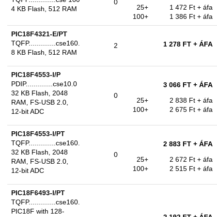
0
25+
1 472 Ft
+ áfa
4 KB Flash, 512 RAM
100+
1 386 Ft
+ áfa
PIC18F4321-E/PT
TQFP..............cse160.
1 278 FT
+ ÁFA
2
8 KB Flash, 512 RAM
PIC18F4553-I/P
PDIP..............cse10.0
3 066 FT
+ ÁFA
32 KB Flash, 2048
0
25+
2 838 Ft
+ áfa
RAM, FS-USB 2.0,
100+
2 675 Ft
+ áfa
12-bit ADC
PIC18F4553-I/PT
TQFP..............cse160.
2 883 FT
+ ÁFA
32 KB Flash, 2048
0
25+
2 672 Ft
+ áfa
RAM, FS-USB 2.0,
100+
2 515 Ft
+ áfa
12-bit ADC
PIC18F6493-I/PT
TQFP..............cse160.
PIC18F with 128-