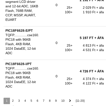
2 192 FT
+ ÁFA
segment LCD driver
0
and 12-bit ADC, 16KB
25+
2 029 Ft
+ áfa
Flash, 768B RAM,
100+
1 910 Ft
+ áfa
CCP, MSSP, AUART,
EUART
PIC18F6628-E/PT
TQFP..............cse160.
5 197 FT
+ ÁFA
PIC18 with 96KB
0
Flash, 4KB RAM,
25+
4 813 Ft
+ áfa
1024 DataEE, 12-bit
100+
4 531 Ft
+ áfa
ADC
PIC18F6628-I/PT
TQFP..............cse160.
4 726 FT
+ ÁFA
PIC18 with 96KB
0
Flash, 4KB RAM,
25+
4 374 Ft
+ áfa
1024 DataEE, 12-bit
100+
4 122 Ft
+ áfa
ADC
1
2
3
4
5
6
7
8
9
10
[11-20]