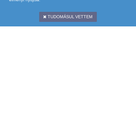
TUDOMÁSUL VETTEM
CÍM: 1097 BUDAPEST, KÖNYVES KÁLMÁN KRT. 12-14. II. EMELET
TÉRKÉP: (
LURDY HÁZ
,
MESTER UTCAI BEJÁRAT,
ZÖLD
LÉPCSŐHÁZ)
TELEFON: +36 1 231-7000