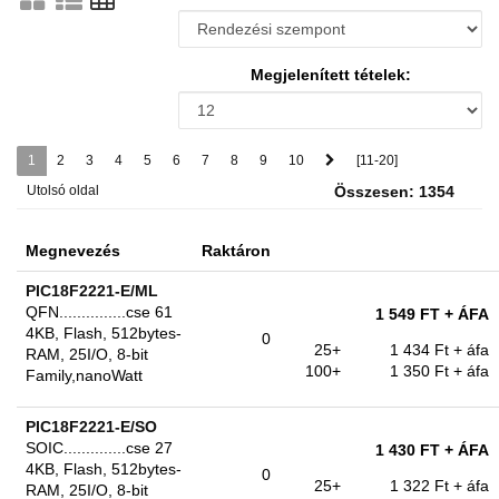
Megjelenített tételek:
1
2
3
4
5
6
7
8
9
10
[11-20]
Utolsó oldal
Összesen: 1354
Megnevezés
Raktáron
PIC18F2221-E/ML
QFN...............cse 61
1 549 FT
+ ÁFA
4KB, Flash, 512bytes-
0
25+
1 434 Ft
+ áfa
RAM, 25I/O, 8-bit
100+
1 350 Ft
+ áfa
Family,nanoWatt
PIC18F2221-E/SO
SOIC..............cse 27
1 430 FT
+ ÁFA
4KB, Flash, 512bytes-
0
25+
1 322 Ft
+ áfa
RAM, 25I/O, 8-bit