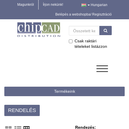
Magunkról
Írjon nekünk!
Hungarian
Belépés a webshopba/ Regisztráció
Csak raktári
tételeket listázzon
Termékeink
RENDELÉS
Rendezés: