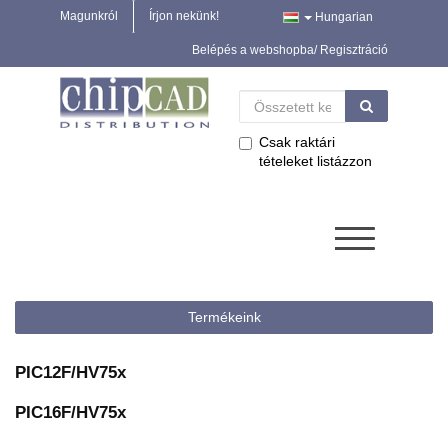
Magunkról
Írjon nekünk!
Hungarian
Belépés a webshopba/ Regisztráció
Csak raktári
tételeket listázzon
Termékeink
PIC12F/HV75x
PIC16F/HV75x