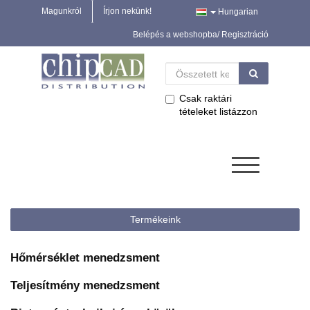
Magunkról
Írjon nekünk!
Hungarian
Belépés a webshopba/ Regisztráció
Csak raktári
tételeket listázzon
Termékeink
Hőmérséklet menedzsment
Teljesítmény menedzsment