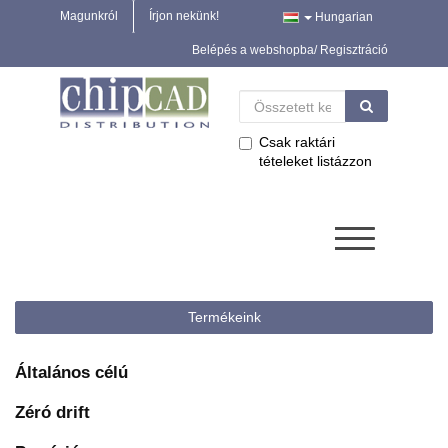
Magunkról
Írjon nekünk!
Hungarian
Belépés a webshopba/ Regisztráció
Csak raktári
tételeket listázzon
Termékeink
Általános célú
Zéró drift