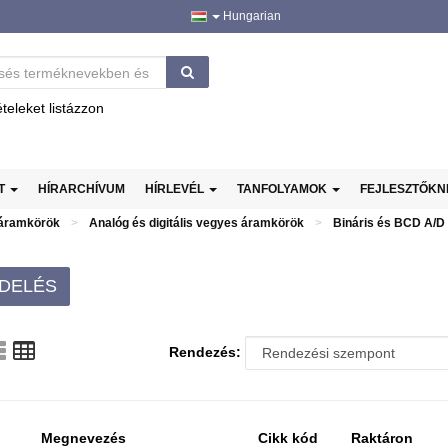
Hungarian
ételeket listázzon
AT
HÍRARCHÍVUM
HÍRLEVÉL
TANFOLYAMOK
FEJLESZTŐK
 áramkörök
Analóg és digitális vegyes áramkörök
Bináris és BCD A/D
DELÉS
Rendezés:
Megnevezés
Cikk kód
Raktáron