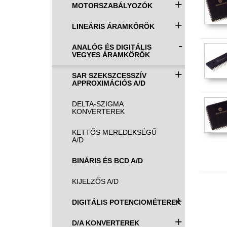
+
MOTORSZABÁLYOZÓK
+
LINEÁRIS ÁRAMKÖRÖK
-
ANALÓG ÉS DIGITÁLIS
VEGYES ÁRAMKÖRÖK
+
SAR SZEKSZCESSZÍV
APPROXIMÁCIÓS A/D
DELTA-SZIGMA
KONVERTEREK
KETTŐS MEREDEKSÉGŰ
A/D
BINÁRIS ÉS BCD A/D
KIJELZŐS A/D
+
DIGITÁLIS POTENCIOMÉTEREK
+
D/A KONVERTEREK