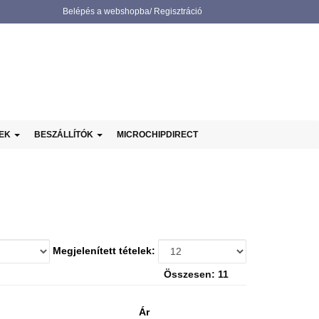
Belépés a webshopba/ Regisztráció
NEK
BESZÁLLÍTÓK
MICROCHIPDIRECT
Megjelenített tételek:
Összesen: 11
Ár