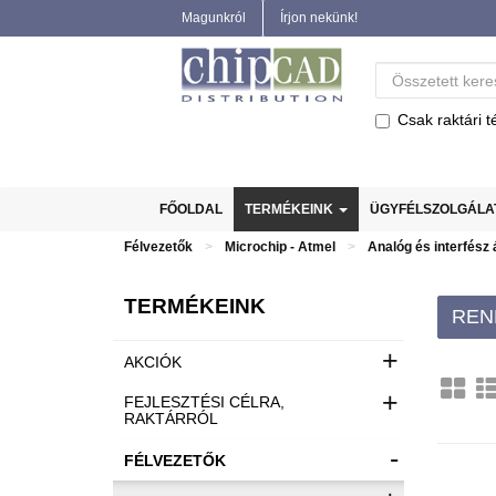
Magunkról
Írjon nekünk!
Csak raktári t
FŐOLDAL
TERMÉKEINK
ÜGYFÉLSZOLGÁL
Félvezetők
Microchip - Atmel
Analóg és interfész
TERMÉKEINK
REN
+
AKCIÓK
+
FEJLESZTÉSI CÉLRA,
RAKTÁRRÓL
-
FÉLVEZETŐK