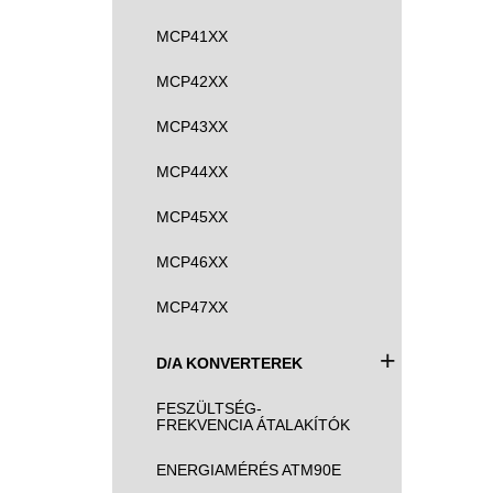
MCP41XX
MCP42XX
MCP43XX
MCP44XX
MCP45XX
MCP46XX
MCP47XX
+
D/A KONVERTEREK
FESZÜLTSÉG-
FREKVENCIA ÁTALAKÍTÓK
ENERGIAMÉRÉS ATM90E