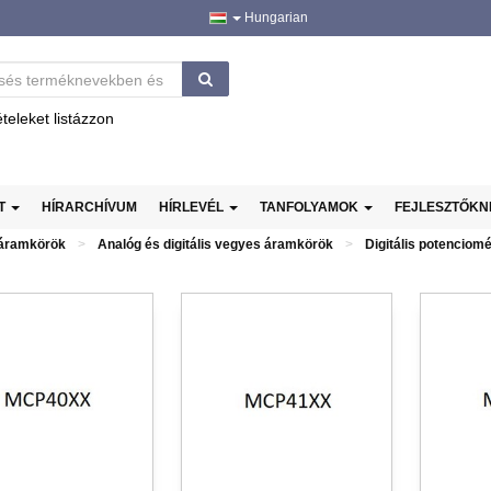
Hungarian
ételeket listázzon
AT
HÍRARCHÍVUM
HÍRLEVÉL
TANFOLYAMOK
FEJLESZTŐK
 áramkörök
Analóg és digitális vegyes áramkörök
Digitális potenciom