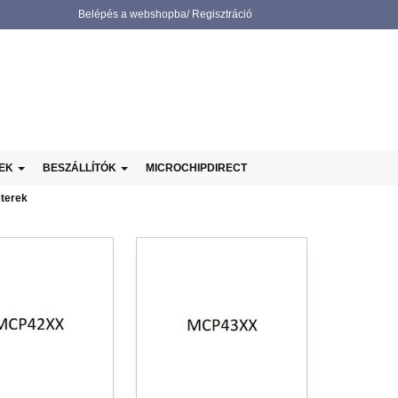
Belépés a webshopba/ Regisztráció
NEK
BESZÁLLÍTÓK
MICROCHIPDIRECT
éterek