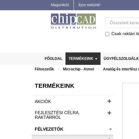
Magunkról
Írjon nekünk!
Csak raktári t
FŐOLDAL
TERMÉKEINK
ÜGYFÉLSZOLGÁL
Félvezetők
Microchip - Atmel
Analóg és interfész
TERMÉKEINK
+
AKCIÓK
+
FEJLESZTÉSI CÉLRA,
RAKTÁRRÓL
-
FÉLVEZETŐK