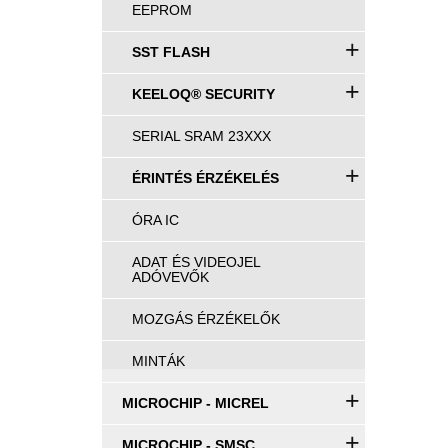
EEPROM
+
SST FLASH
+
KEELOQ® SECURITY
SERIAL SRAM 23XXX
+
ÉRINTÉS ÉRZÉKELÉS
ÓRA IC
ADAT ÉS VIDEOJEL
ADÓVEVŐK
MOZGÁS ÉRZÉKELŐK
MINTÁK
+
MICROCHIP - MICREL
+
MICROCHIP - SMSC