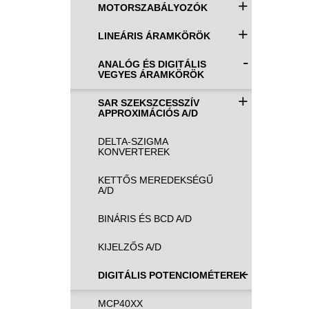
+
MOTORSZABÁLYOZÓK
+
LINEÁRIS ÁRAMKÖRÖK
-
ANALÓG ÉS DIGITÁLIS
VEGYES ÁRAMKÖRÖK
+
SAR SZEKSZCESSZÍV
APPROXIMÁCIÓS A/D
DELTA-SZIGMA
KONVERTEREK
KETTŐS MEREDEKSÉGŰ
A/D
BINÁRIS ÉS BCD A/D
KIJELZŐS A/D
-
DIGITÁLIS POTENCIOMÉTEREK
MCP40XX