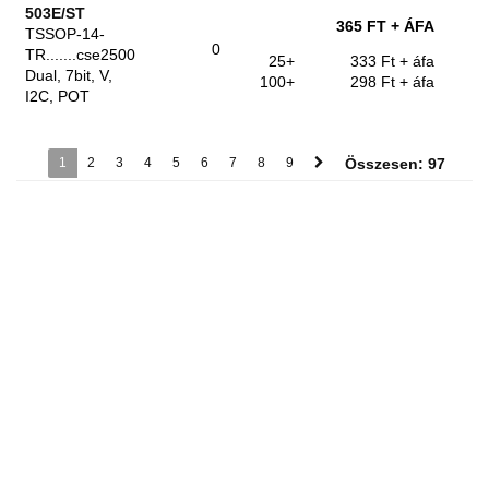
503E/ST
365 FT
+ ÁFA
TSSOP-14-
0
TR.......cse2500
25+
333 Ft
+ áfa
Dual, 7bit, V,
100+
298 Ft
+ áfa
I2C, POT
1
2
3
4
5
6
7
8
9
Összesen: 97