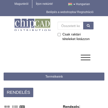
Magunkról
Írjon nekünk!
Hungarian
Belépés a webshopba/ Regisztráció
Csak raktári
tételeket listázzon
Termékeink
RENDELÉS
Rendezés: