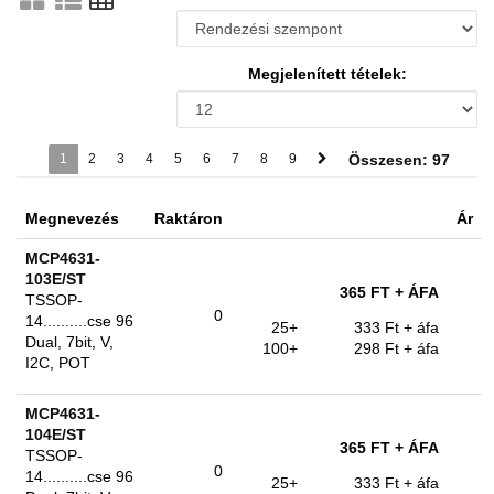
Megjelenített tételek:
1
2
3
4
5
6
7
8
9
Összesen: 97
Megnevezés
Raktáron
Ár
MCP4631-
103E/ST
365 FT
+ ÁFA
TSSOP-
0
14..........cse 96
25+
333 Ft
+ áfa
Dual, 7bit, V,
100+
298 Ft
+ áfa
I2C, POT
MCP4631-
104E/ST
365 FT
+ ÁFA
TSSOP-
0
14..........cse 96
25+
333 Ft
+ áfa