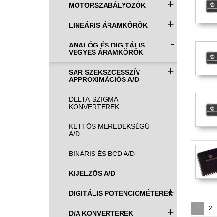
+
MOTORSZABÁLYOZÓK
+
LINEÁRIS ÁRAMKÖRÖK
-
ANALÓG ÉS DIGITÁLIS
VEGYES ÁRAMKÖRÖK
+
SAR SZEKSZCESSZÍV
APPROXIMÁCIÓS A/D
DELTA-SZIGMA
KONVERTEREK
KETTŐS MEREDEKSÉGŰ
A/D
BINÁRIS ÉS BCD A/D
KIJELZŐS A/D
+
DIGITÁLIS POTENCIOMÉTEREK
+
1
2
D/A KONVERTEREK