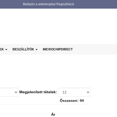
Belépés a webshopba/ Regisztráció
NEK
BESZÁLLÍTÓK
MICROCHIPDIRECT
Megjelenített tételek:
Összesen: 44
Ár