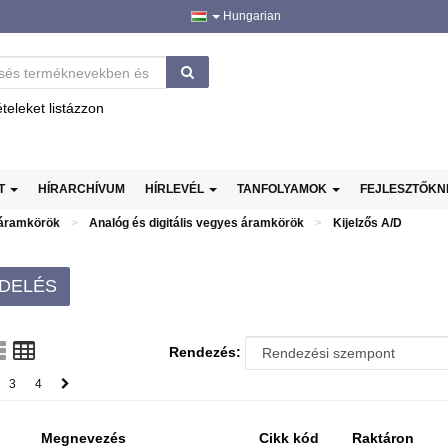
Hungarian
ételeket listázzon
AT
HÍRARCHÍVUM
HÍRLEVÉL
TANFOLYAMOK
FEJLESZTŐK
 áramkörök
Analóg és digitális vegyes áramkörök
Kijelzős A/D
DELÉS
Rendezés:
3
4
Megnevezés
Cikk kód
Raktáron