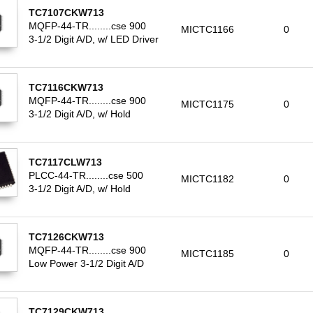
TC7107CKW713
MQFP-44-TR........cse 900
MICTC1166
0
3-1/2 Digit A/D, w/ LED Driver
TC7116CKW713
MQFP-44-TR........cse 900
MICTC1175
0
3-1/2 Digit A/D, w/ Hold
TC7117CLW713
PLCC-44-TR........cse 500
MICTC1182
0
3-1/2 Digit A/D, w/ Hold
TC7126CKW713
MQFP-44-TR........cse 900
MICTC1185
0
Low Power 3-1/2 Digit A/D
TC7129CKW713