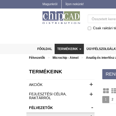
Magunkról
Írjon nekünk!
Csak raktári t
FŐOLDAL
TERMÉKEINK
ÜGYFÉLSZOLGÁL
Félvezetők
Microchip - Atmel
Analóg és interfész
TERMÉKEINK
REN
+
AKCIÓK
+
FEJLESZTÉSI CÉLRA,
RAKTÁRRÓL
1
2
-
FÉLVEZETŐK