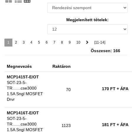
Megjelenített tételek:
1
2
3
4
5
6
7
8
9
10
[11-14]
Összesen: 166
Megnevezés
Raktáron
MCP1415T-E/OT
SOT-23-5-
TR.......cse3000
170 FT
+ ÁFA
70
1.5A Sngl MOSFET
Drvr
MCP1416T-E/OT
SOT-23-5-
TR.......cse3000
181 FT
+ ÁFA
1123
1.5A Sngl MOSFET