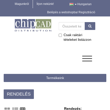
Magunkról
Írjon nekünk!
Hungarian
Belépés a webshopba/ Regisztráció
Csak raktári
tételeket listázzon
Termékeink
RENDELÉS
Rendezés: