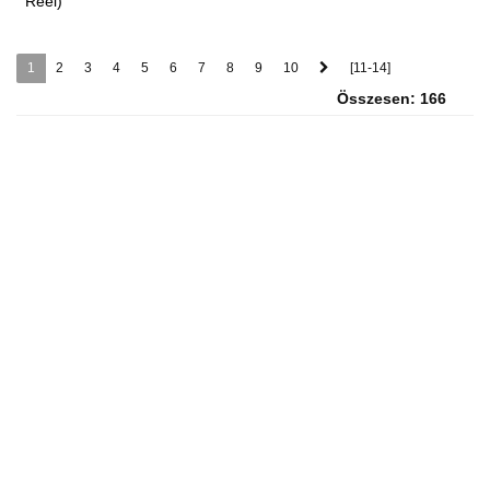
Reel)
1
2
3
4
5
6
7
8
9
10
[11-14]
Összesen: 166