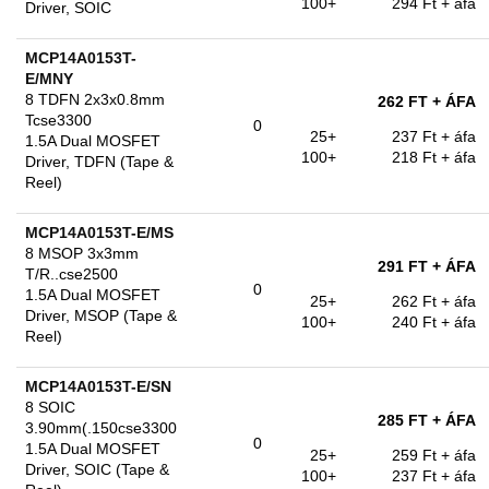
100+
294 Ft
+ áfa
Driver, SOIC
MCP14A0153T-
E/MNY
8 TDFN 2x3x0.8mm
262 FT
+ ÁFA
Tcse3300
0
25+
237 Ft
+ áfa
1.5A Dual MOSFET
100+
218 Ft
+ áfa
Driver, TDFN (Tape &
Reel)
MCP14A0153T-E/MS
8 MSOP 3x3mm
291 FT
+ ÁFA
T/R..cse2500
0
1.5A Dual MOSFET
25+
262 Ft
+ áfa
Driver, MSOP (Tape &
100+
240 Ft
+ áfa
Reel)
MCP14A0153T-E/SN
8 SOIC
285 FT
+ ÁFA
3.90mm(.150cse3300
0
1.5A Dual MOSFET
25+
259 Ft
+ áfa
Driver, SOIC (Tape &
100+
237 Ft
+ áfa