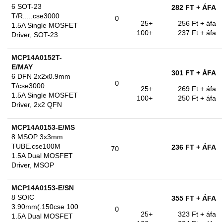
6 SOT-23
282 FT
+ ÁFA
T/R.....cse3000
0
25+
256 Ft
+ áfa
1.5A Single MOSFET
100+
237 Ft
+ áfa
Driver, SOT-23
MCP14A0152T-
E/MAY
301 FT
+ ÁFA
6 DFN 2x2x0.9mm
0
T/cse3000
25+
269 Ft
+ áfa
1.5A Single MOSFET
100+
250 Ft
+ áfa
Driver, 2x2 QFN
MCP14A0153-E/MS
8 MSOP 3x3mm
TUBE.cse100M
236 FT
+ ÁFA
70
1.5A Dual MOSFET
Driver, MSOP
MCP14A0153-E/SN
8 SOIC
355 FT
+ ÁFA
3.90mm(.150cse 100
0
25+
323 Ft
+ áfa
1.5A Dual MOSFET