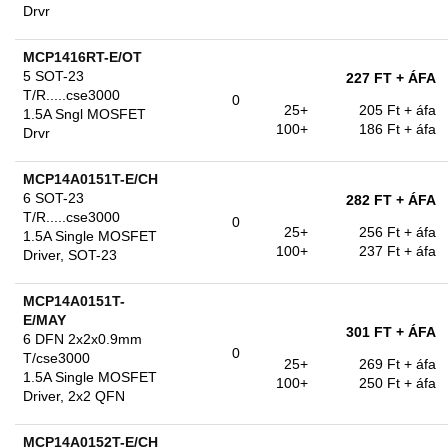
Drvr
MCP1416RT-E/OT
5 SOT-23
227 FT
+ ÁFA
T/R.....cse3000
0
25+
205 Ft
+ áfa
1.5A Sngl MOSFET
100+
186 Ft
+ áfa
Drvr
MCP14A0151T-E/CH
6 SOT-23
282 FT
+ ÁFA
T/R.....cse3000
0
25+
256 Ft
+ áfa
1.5A Single MOSFET
100+
237 Ft
+ áfa
Driver, SOT-23
MCP14A0151T-
E/MAY
301 FT
+ ÁFA
6 DFN 2x2x0.9mm
0
T/cse3000
25+
269 Ft
+ áfa
1.5A Single MOSFET
100+
250 Ft
+ áfa
Driver, 2x2 QFN
MCP14A0152T-E/CH