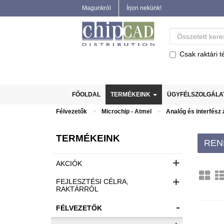
Magunkról
Írjon nekünk!
Csak raktári t
FŐOLDAL
TERMÉKEINK
ÜGYFÉLSZOLGÁL
Félvezetők
Microchip - Atmel
Analóg és interfész
TERMÉKEINK
REN
+
AKCIÓK
+
FEJLESZTÉSI CÉLRA,
RAKTÁRRÓL
-
FÉLVEZETŐK