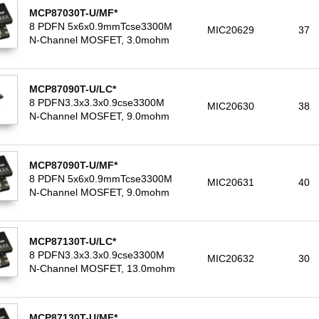
MCP87030T-U/MF*
8 PDFN 5x6x0.9mmTcse3300M
MIC20629
37
N-Channel MOSFET, 3.0mohm
MCP87090T-U/LC*
8 PDFN3.3x3.3x0.9cse3300M
MIC20630
38
N-Channel MOSFET, 9.0mohm
MCP87090T-U/MF*
8 PDFN 5x6x0.9mmTcse3300M
MIC20631
40
N-Channel MOSFET, 9.0mohm
MCP87130T-U/LC*
8 PDFN3.3x3.3x0.9cse3300M
MIC20632
30
N-Channel MOSFET, 13.0mohm
MCP87130T-U/MF*