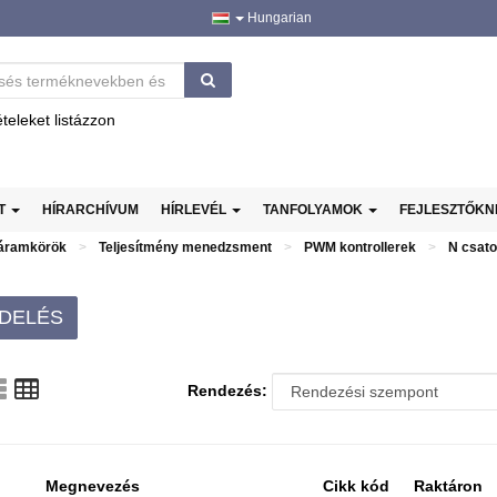
Hungarian
ételeket listázzon
AT
HÍRARCHÍVUM
HÍRLEVÉL
TANFOLYAMOK
FEJLESZTŐK
 áramkörök
Teljesítmény menedzsment
PWM kontrollerek
N csat
DELÉS
Rendezés:
Megnevezés
Cikk kód
Raktáron