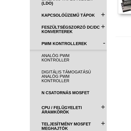
(LDO)
+
KAPCSOLÓÜZEMŰ TÁPOK
+
FESZÜLTSÉGSZORZÓ DC/DC
KONVERTEREK
-
PWM KONTROLLEREK
ANALÓG PWM
KONTROLLER
DIGITÁLIS TÁMOGATÁSÚ
ANALÓG PWM
KONTROLLER
N CSATORNÁS MOSFET
+
CPU / FELÜGYELETI
ÁRAMKÖRÖK
+
TELJESÍTMÉNY MOSFET
MEGHAJTÓK