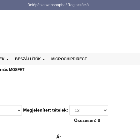
Belépés a webshopba/ Regisztráció
NEK
BESZÁLLÍTÓK
MICROCHIPDIRECT
ornás MOSFET
Megjelenített tételek:
Összesen: 9
Ár