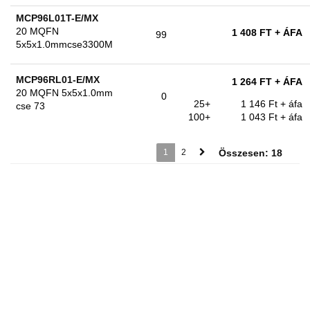
MCP96L01T-E/MX
20 MQFN
1 408 FT
+ ÁFA
99
5x5x1.0mmcse3300M
MCP96RL01-E/MX
1 264 FT
+ ÁFA
20 MQFN 5x5x1.0mm
0
25+
1 146 Ft
+ áfa
cse 73
100+
1 043 Ft
+ áfa
1
2
Összesen: 18