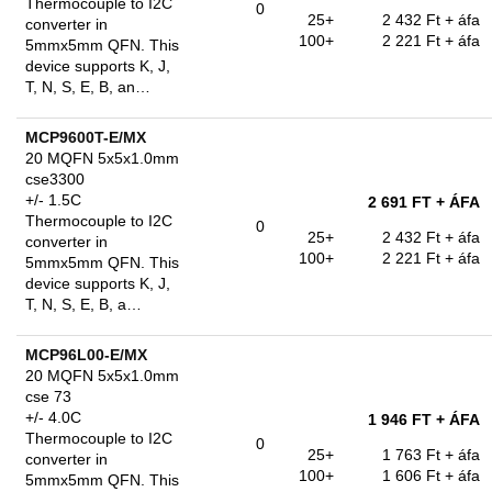
Thermocouple to I2C
0
25+
2 432 Ft
+ áfa
converter in
100+
2 221 Ft
+ áfa
5mmx5mm QFN. This
device supports K, J,
T, N, S, E, B, an…
MCP9600T-E/MX
20 MQFN 5x5x1.0mm
cse3300
+/- 1.5C
2 691 FT
+ ÁFA
Thermocouple to I2C
0
25+
2 432 Ft
+ áfa
converter in
100+
2 221 Ft
+ áfa
5mmx5mm QFN. This
device supports K, J,
T, N, S, E, B, a…
MCP96L00-E/MX
20 MQFN 5x5x1.0mm
cse 73
+/- 4.0C
1 946 FT
+ ÁFA
Thermocouple to I2C
0
25+
1 763 Ft
+ áfa
converter in
100+
1 606 Ft
+ áfa
5mmx5mm QFN. This