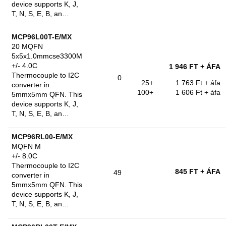
device supports K, J,
T, N, S, E, B, an…
MCP96L00T-E/MX
20 MQFN
5x5x1.0mmcse3300M
+/- 4.0C
1 946 FT
+ ÁFA
Thermocouple to I2C
0
25+
1 763 Ft
+ áfa
converter in
100+
1 606 Ft
+ áfa
5mmx5mm QFN. This
device supports K, J,
T, N, S, E, B, an…
MCP96RL00-E/MX
MQFN M
+/- 8.0C
Thermocouple to I2C
845 FT
+ ÁFA
49
converter in
5mmx5mm QFN. This
device supports K, J,
T, N, S, E, B, an…