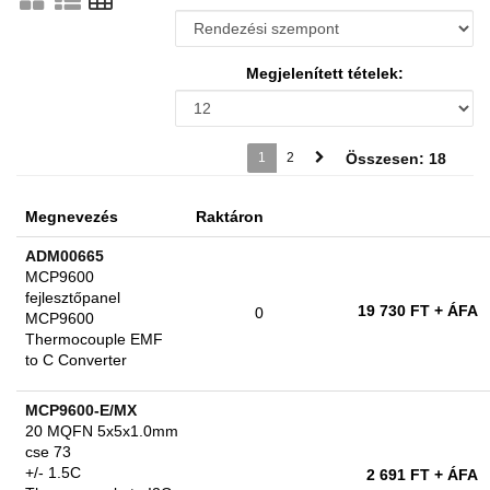
Megjelenített tételek:
1
2
Összesen: 18
Megnevezés
Raktáron
ADM00665
MCP9600
fejlesztőpanel
19 730 FT
+ ÁFA
0
MCP9600
Thermocouple EMF
to C Converter
MCP9600-E/MX
20 MQFN 5x5x1.0mm
cse 73
+/- 1.5C
2 691 FT
+ ÁFA