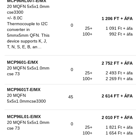
MCP96RL00T-E/MX
20 MQFN 5x5x1.0mm
cse3300
+/- 8.0C
1 206 FT
+ ÁFA
Thermocouple to I2C
0
25+
1 091 Ft
+ áfa
converter in
100+
992 Ft
+ áfa
5mmx5mm QFN. This
device supports K, J,
T, N, S, E, B, an…
MCP9601-E/MX
2 752 FT
+ ÁFA
20 MQFN 5x5x1.0mm
0
25+
2 493 Ft
+ áfa
cse 73
100+
2 269 Ft
+ áfa
MCP9601T-E/MX
20 MQFN
2 614 FT
+ ÁFA
45
5x5x1.0mmcse3300
MCP96L01-E/MX
2 010 FT
+ ÁFA
20 MQFN 5x5x1.0mm
0
25+
1 821 Ft
+ áfa
cse 73
100+
1 654 Ft
+ áfa