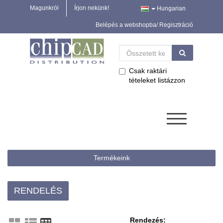
Magunkról
Írjon nekünk!
Hungarian
Belépés a webshopba/ Regisztráció
Csak raktári
tételeket listázzon
Termékeink
RENDELÉS
Rendezés: