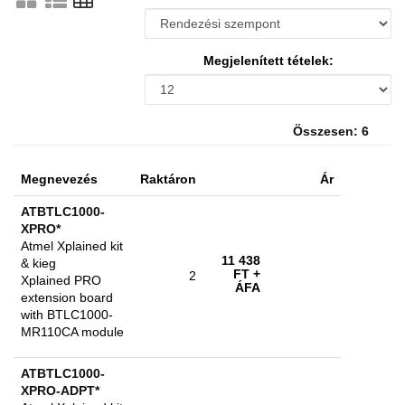
Megjelenített tételek:
Összesen: 6
Megnevezés
Raktáron
Ár
ATBTLC1000-
XPRO*
Atmel Xplained kit
11 438
& kieg
FT
+
2
Xplained PRO
ÁFA
extension board
with BTLC1000-
MR110CA module
ATBTLC1000-
XPRO-ADPT*