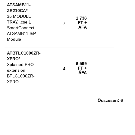
ATSAMB11-
ZR210CA*
35 MODULE
1 736
TRAY...cse 1
FT
+
7
ÁFA
SmartConnect
ATSAMB11 SiP
Module
ATBTLC1000ZR-
XPRO*
6 599
Xplained PRO
FT
+
4
extension
ÁFA
BTLC1000ZR-
XPRO
Összesen: 6