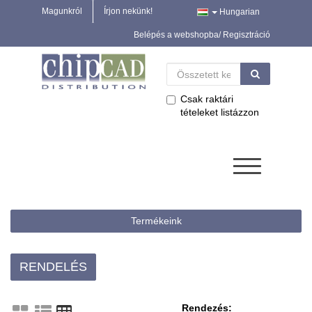
Magunkról
Írjon nekünk!
Hungarian
Belépés a webshopba/ Regisztráció
Csak raktári
tételeket listázzon
Termékeink
RENDELÉS
Rendezés: