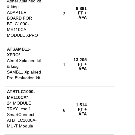
Atmel Xplained kit
& kieg
8 881
ADAPTER
FT
+
3
ÁFA
BOARD FOR
BTLC1000-
MR110CA
MODULE XPRO
ATSAMB11-
XPRO*
13 205
Atmel Xplained kit
FT
+
1
& kieg
ÁFA
SAMB11 Xplained
Pro Evaluation kit
ATBTLC1000-
MR110CA*
24 MODULE
1 514
TRAY...cse 1
FT
+
6
ÁFA
SmartConnect
ATBTLC1000A-
MU-T Module