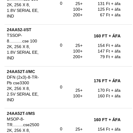
0
25+
131 Ft
+ áfa
2K, 256 X 8,
100+
125 Ft
+ áfa
1.8V SERIAL EE,
200+
67 Ft
+ áfa
IND
24AA52-I/ST
TSSOP-
160 FT
+ ÁFA
8...........cse 100
0
25+
154 Ft
+ áfa
2K, 256 X 8,
100+
147 Ft
+ áfa
1.8V SERIAL EE,
200+
79 Ft
+ áfa
IND
24AA52T-I/MC
DFN (2x3)-8-TR-
176 FT
+ ÁFA
Pb cse3300
0
2K, 256 X 8,
25+
170 Ft
+ áfa
2.5V SERIAL EE,
100+
160 Ft
+ áfa
IND
24AA52T-I/MS
MSOP-8-
160 FT
+ ÁFA
TR.........cse2500
0
25+
154 Ft
+ áfa
2K, 256 X 8,