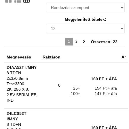
Megjelenített tételek:
1
2
Összesen: 22
Megnevezés
Raktáron
Ár
24AA52T-I/MNY
8 TDFN
2x3x0.8mm
160 FT
+ ÁFA
Tcse3300
0
25+
154 Ft
+ áfa
2K, 256 X 8,
100+
147 Ft
+ áfa
2.5V SERIAL EE,
IND
24LCS52T-
I/MNY
8 TDFN
160 FT
+ ÁFA