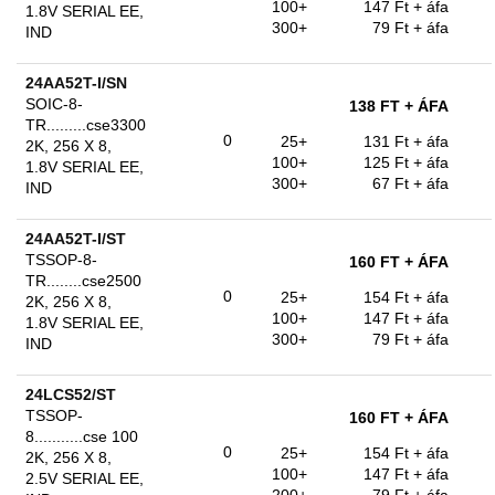
100+
147 Ft
+ áfa
1.8V SERIAL EE,
300+
79 Ft
+ áfa
IND
24AA52T-I/SN
SOIC-8-
138 FT
+ ÁFA
TR.........cse3300
0
25+
131 Ft
+ áfa
2K, 256 X 8,
100+
125 Ft
+ áfa
1.8V SERIAL EE,
300+
67 Ft
+ áfa
IND
24AA52T-I/ST
TSSOP-8-
160 FT
+ ÁFA
TR........cse2500
0
25+
154 Ft
+ áfa
2K, 256 X 8,
100+
147 Ft
+ áfa
1.8V SERIAL EE,
300+
79 Ft
+ áfa
IND
24LCS52/ST
TSSOP-
160 FT
+ ÁFA
8...........cse 100
0
25+
154 Ft
+ áfa
2K, 256 X 8,
100+
147 Ft
+ áfa
2.5V SERIAL EE,