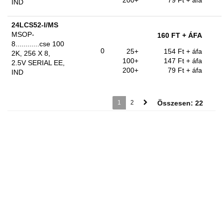
200+
79 Ft
+ áfa
IND
24LCS52-I/MS
MSOP-
160 FT
+ ÁFA
8............cse 100
0
25+
154 Ft
+ áfa
2K, 256 X 8,
100+
147 Ft
+ áfa
2.5V SERIAL EE,
200+
79 Ft
+ áfa
IND
1
2
Összesen: 22