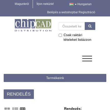
Magunkról
Írjon nekünk!
Hungarian
Belépés a webshopba/ Regisztráció
Csak raktári
tételeket listázzon
Termékeink
RENDELÉS
Rendezés: