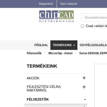
Magunkról
Írjon nekünk!
Csak raktári t
FŐOLDAL
TERMÉKEINK
ÜGYFÉLSZOLGÁL
Félvezetők
Microchip - Atmel
Soros EERAM, EEPR
TERMÉKEINK
+
AKCIÓK
+
FEJLESZTÉSI CÉLRA,
RAKTÁRRÓL
-
FÉLVEZETŐK