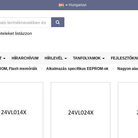
Hungarian
ételeket listázzon
AT
HÍRARCHÍVUM
HÍRLEVÉL
TANFOLYAMOK
FEJLESZTŐK
OM, Flash memóriák
Alkalmazás specifikus EEPROM-ok
Nagyon ala