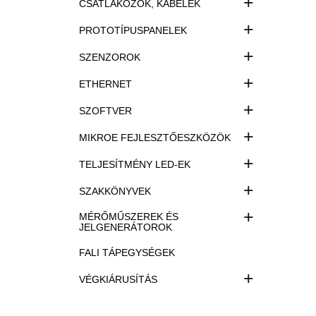
+
CSATLAKOZÓK, KÁBELEK
+
PROTOTÍPUSPANELEK
+
SZENZOROK
+
ETHERNET
+
SZOFTVER
+
MIKROE FEJLESZTŐESZKÖZÖK
+
TELJESÍTMÉNY LED-EK
+
SZAKKÖNYVEK
+
MÉRŐMŰSZEREK ÉS
JELGENERÁTOROK
FALI TÁPEGYSÉGEK
+
VÉGKIÁRUSÍTÁS