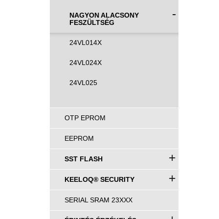
-
NAGYON ALACSONY
FESZÜLTSÉG
24VL014X
24VL024X
24VL025
OTP EPROM
EEPROM
+
SST FLASH
+
KEELOQ® SECURITY
SERIAL SRAM 23XXX