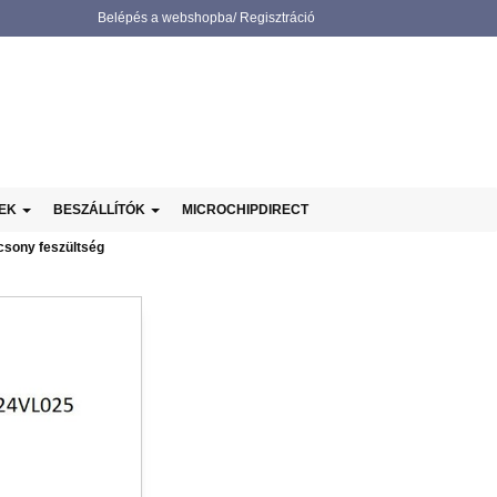
Belépés a webshopba/ Regisztráció
NEK
BESZÁLLÍTÓK
MICROCHIPDIRECT
csony feszültség