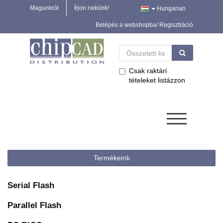
Magunkról
Írjon nekünk!
Hungarian
Belépés a webshopba/ Regisztráció
Csak raktári
tételeket listázzon
Termékeink
Serial Flash
Parallel Flash