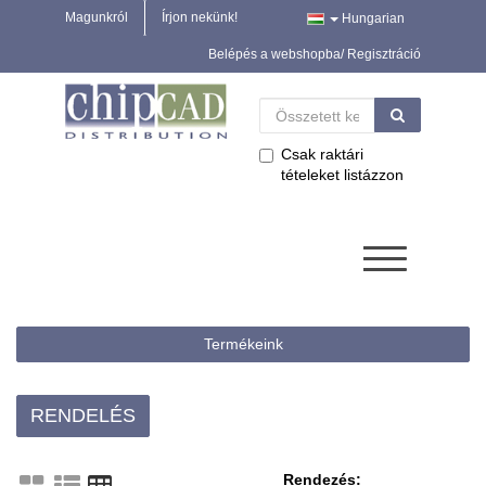
Magunkról
Írjon nekünk!
Hungarian
Belépés a webshopba/ Regisztráció
Csak raktári
tételeket listázzon
Termékeink
RENDELÉS
Rendezés: