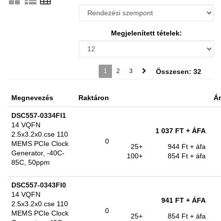
Megjelenített tételek:
1
2
3
Összesen: 32
Megnevezés
Raktáron
Ár
DSC557-0334FI1
14 VQFN
1 037 FT
+ ÁFA
2.5x3.2x0.cse 110
0
MEMS PCIe Clock
25+
944 Ft
+ áfa
Generator, -40C-
100+
854 Ft
+ áfa
85C, 50ppm
DSC557-0343FI0
14 VQFN
941 FT
+ ÁFA
2.5x3.2x0.cse 110
0
MEMS PCIe Clock
25+
854 Ft
+ áfa