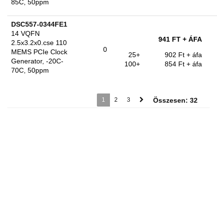
85C, 50ppm
DSC557-0344FE1
14 VQFN
941 FT
+ ÁFA
2.5x3.2x0.cse 110
0
MEMS PCIe Clock
25+
902 Ft
+ áfa
Generator, -20C-
100+
854 Ft
+ áfa
70C, 50ppm
1
2
3
Összesen: 32