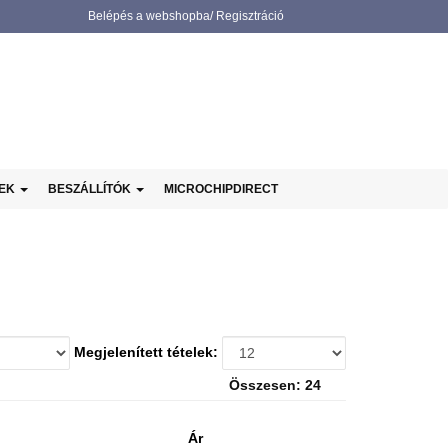
Belépés a webshopba/ Regisztráció
NEK
BESZÁLLÍTÓK
MICROCHIPDIRECT
Megjelenített tételek:
Összesen: 24
Ár