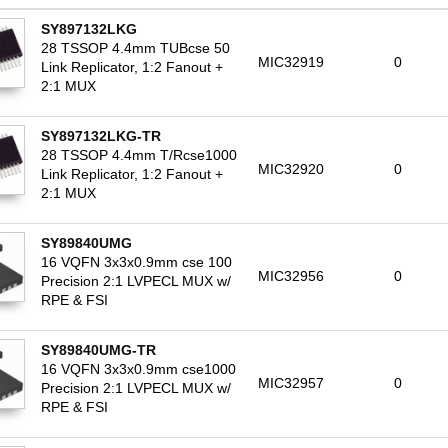
SY897132LKG
28 TSSOP 4.4mm TUBcse 50
MIC32919
0
Link Replicator, 1:2 Fanout +
2:1 MUX
SY897132LKG-TR
28 TSSOP 4.4mm T/Rcse1000
MIC32920
0
Link Replicator, 1:2 Fanout +
2:1 MUX
SY89840UMG
16 VQFN 3x3x0.9mm cse 100
MIC32956
0
Precision 2:1 LVPECL MUX w/
RPE & FSI
SY89840UMG-TR
16 VQFN 3x3x0.9mm cse1000
MIC32957
0
Precision 2:1 LVPECL MUX w/
RPE & FSI