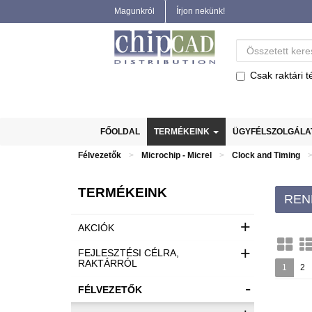
Magunkról
Írjon nekünk!
Csak raktári t
FŐOLDAL
TERMÉKEINK
ÜGYFÉLSZOLGÁL
Félvezetők
Microchip - Micrel
Clock and Timing
TERMÉKEINK
REN
+
AKCIÓK
+
FEJLESZTÉSI CÉLRA,
RAKTÁRRÓL
1
2
-
FÉLVEZETŐK