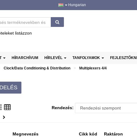
Hungarian
ételeket listázzon
AT
HÍRARCHÍVUM
HÍRLEVÉL
TANFOLYAMOK
FEJLESZTŐK
Clock/Data Conditioning & Distribution
Multiplexers 4/4
DELÉS
Rendezés:
Megnevezés
Cikk kód
Raktáron