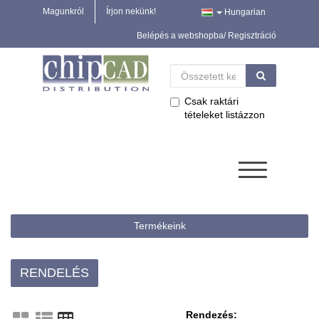
Magunkról
Írjon nekünk!
Hungarian
Belépés a webshopba/ Regisztráció
Csak raktári
tételeket listázzon
Termékeink
RENDELÉS
Rendezés: