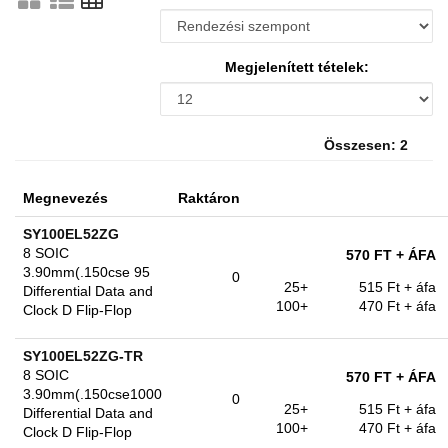
Megjelenített tételek:
Összesen: 2
Megnevezés
Raktáron
SY100EL52ZG
8 SOIC
570 FT
+ ÁFA
3.90mm(.150cse 95
0
25+
515 Ft
+ áfa
Differential Data and
100+
470 Ft
+ áfa
Clock D Flip-Flop
SY100EL52ZG-TR
8 SOIC
570 FT
+ ÁFA
3.90mm(.150cse1000
0
25+
515 Ft
+ áfa
Differential Data and
100+
470 Ft
+ áfa
Clock D Flip-Flop