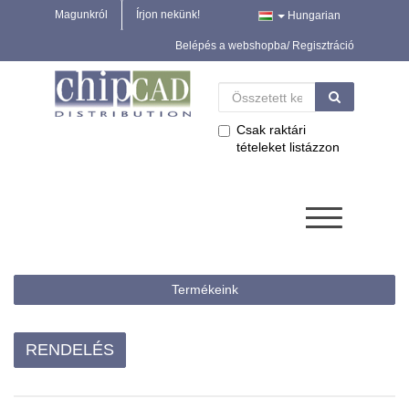
Magunkról
Írjon nekünk!
Hungarian
Belépés a webshopba/ Regisztráció
Csak raktári
tételeket listázzon
Termékeink
RENDELÉS