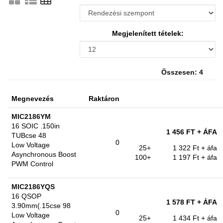
Megjelenített tételek:
Összesen: 4
Megnevezés
Raktáron
MIC2186YM
16 SOIC .150in
1 456 FT
+ ÁFA
TUBcse 48
0
Low Voltage
25+
1 322 Ft
+ áfa
Asynchronous Boost
100+
1 197 Ft
+ áfa
PWM Control
MIC2186YQS
16 QSOP
1 578 FT
+ ÁFA
3.90mm(.15cse 98
0
Low Voltage
25+
1 434 Ft
+ áfa