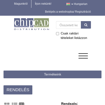
Magunkról
Írjon nekünk!
Hungarian
Belépés a webshopba/ Regisztráció
Csak raktári
tételeket listázzon
Termékeink
RENDELÉS
Rendezés: