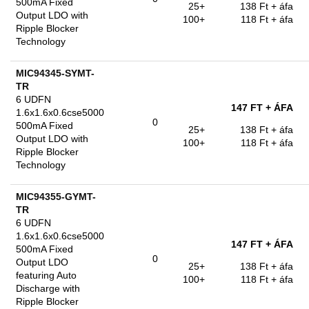
500mA Fixed
25+
138 Ft
+ áfa
Output LDO with
100+
118 Ft
+ áfa
Ripple Blocker
Technology
MIC94345-SYMT-
TR
6 UDFN
147 FT
+ ÁFA
1.6x1.6x0.6cse5000
0
500mA Fixed
25+
138 Ft
+ áfa
Output LDO with
100+
118 Ft
+ áfa
Ripple Blocker
Technology
MIC94355-GYMT-
TR
6 UDFN
1.6x1.6x0.6cse5000
147 FT
+ ÁFA
500mA Fixed
0
Output LDO
25+
138 Ft
+ áfa
featuring Auto
100+
118 Ft
+ áfa
Discharge with
Ripple Blocker