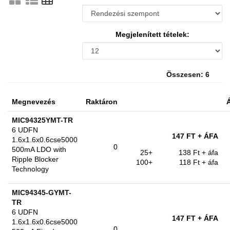
Megjelenített tételek:
Összesen: 6
Megnevezés
Raktáron
MIC94325YMT-TR
6 UDFN
147 FT
+ ÁFA
1.6x1.6x0.6cse5000
0
500mA LDO with
25+
138 Ft
+ áfa
Ripple Blocker
100+
118 Ft
+ áfa
Technology
MIC94345-GYMT-
TR
6 UDFN
147 FT
+ ÁFA
1.6x1.6x0.6cse5000
0