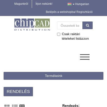
Magunkról
Írjon nekünk!
Hungarian
Belépés a webshopba/ Regisztráció
Csak raktári
tételeket listázzon
Termékeink
RENDELÉS
Rendezés: