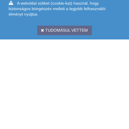
A weboldal sütiket (cookie-kat) használ, hogy
biztonságos böngészés mellett a legjobb felhasználói
élményt nyújtsa.
TUDOMÁSUL VETTEM
CÍM: 1097 BUDAPEST, KÖNYVES KÁLMÁN KRT. 12-14. II. EMELET